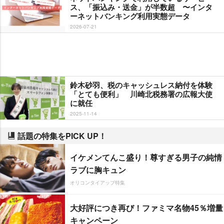
ス、「振込み・送金」が半数超 〜インタ
ーネットバンキング利用実態データ
2026-07-21
鈴木砂羽、税のキャッシュレス納付を体験
「とても便利」 川崎北税務署の広報大使
に就任
2025-11-14
話題の特集をPICK UP！
イケメンてんこ盛り！尊すぎる男子の純情
ラブに胸キュン
オリコンタイアップ特集
大好評につき再び！ファミマ名物45％増量
キャンペーン