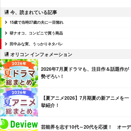
今、読まれている記事
15歳で当時27歳の夫に一目惚れ
研ナオコ、コンビニで買う商品
田中みな実、うっかりネタバレ
オリコン インフォメーション
2026年7月夏ドラマも、注目作＆話題作が
勢ぞろい！
【夏アニメ2026】7月期夏の新アニメを一
挙紹介！
芸能界を志す10代～20代を応援！ オーデ