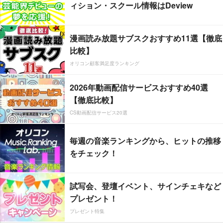
ィション・スクール情報はDeview
漫画読み放題サブスクおすすめ11選【徹底
比較】
オリコン顧客満足度ランキング
2026年動画配信サービスおすすめ40選
【徹底比較】
CS動画配信サービス20選
毎週の音楽ランキングから、ヒットの推移
をチェック！
試写会、登壇イベント、サインチェキなど
プレゼント！
プレゼント特集