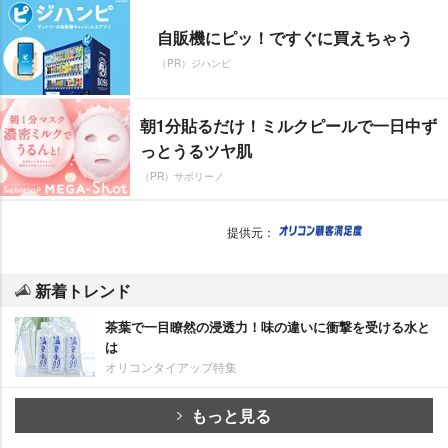
自販機にピッ！ですぐに買えちゃう
（PR）ジハンピ
朝1分貼るだけ！ミルクピールで一日中ず
っとうるツヤ肌
（PR）サボリーノ
提供元：
新着トレンド
茶葉で一目瞭然の浸透力！味の違いに衝撃を受ける水と
は
オリコンタイアップ特集
もっと見る