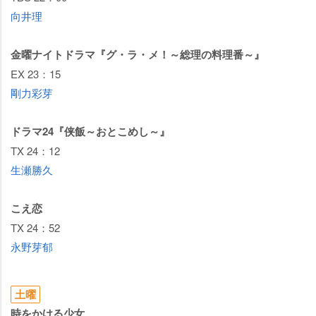
向井理
金曜ナイトドラマ『グ・ラ・メ！～総理の料理番～』
EX 23：15
剛力彩芽
ドラマ24『侠飯～おとこめし～』
TX 24：12
生瀬勝久
こえ恋
TX 24：52
永野芽郁
土曜
時をかける少女