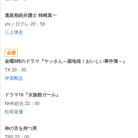
産相続弁護士 柿崎真一
ytv／日テレ 23：59
三上博史
金曜
金曜8時のドラマ『ヤッさん～築地発！おいしい事件簿～』
TX 20：00
伊原剛志
ドラマ10『水族館ガール』
NHK総合 22：00
松岡茉優
神の舌を持つ男
TBS 22：00