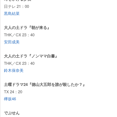
日テレ 21：00
黒島結菜
大人の土ドラ『朝が来る』
THK／CX 23：40
安田成美
大人の土ドラ『ノンママ白書』
THK／CX 23：40
鈴木保奈美
土曜ドラマ24『徳山大五郎を誰が殺したか？』
TX 24：20
欅坂46
でぶせん