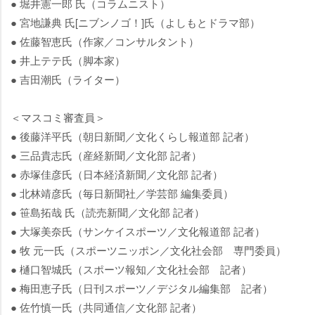
● 堀井憲一郎 氏（コラムニスト）
● 宮地謙典 氏[ニブンノゴ！]氏（よしもとドラマ部）
● 佐藤智恵氏（作家／コンサルタント）
● 井上テテ氏（脚本家）
● 吉田潮氏（ライター）
＜マスコミ審査員＞
● 後藤洋平氏（朝日新聞／文化くらし報道部 記者）
● 三品貴志氏（産経新聞／文化部 記者）
● 赤塚佳彦氏（日本経済新聞／文化部 記者）
● 北林靖彦氏（毎日新聞社／学芸部 編集委員）
● 笹島拓哉 氏（読売新聞／文化部 記者）
● 大塚美奈氏（サンケイスポーツ／文化報道部 記者）
● 牧 元一氏（スポーツニッポン／文化社会部 専門委員）
● 樋口智城氏（スポーツ報知／文化社会部 記者）
● 梅田恵子氏（日刊スポーツ／デジタル編集部 記者）
● 佐竹慎一氏（共同通信／文化部 記者）