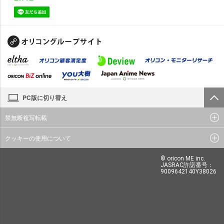
PC版に切り替え
禁無断複写転載
クッキーの使用について
© oricon ME inc.
JASRAC許諾番号：
9009642140Y38026