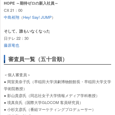
HOPE ～期待ゼロの新入社員～
CX 21：00
中島裕翔
（
Hey! Say! JUMP
）
そして、誰もいなくなった
日テレ 22：30
藤原竜也
審査員一覧（五十音順）
＜個人審査員＞
● 岡室美奈子氏（早稲田大学演劇博物館館長・早稲田大学文学
学術院教授）
● 影山貴彦氏（同志社女子大学情報メディア学科教授）
● 境真良氏（国際大学GLOCOM 客員研究員）
● 小杉文彦氏（番組マーケティングプロデューサー）