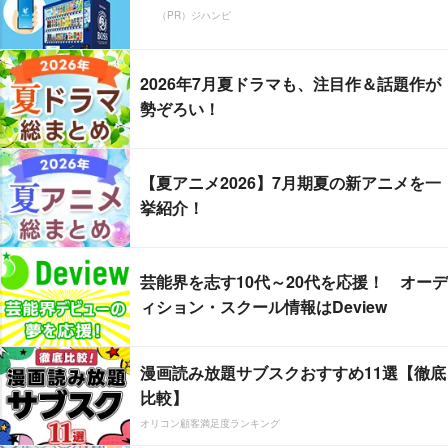
（PR）ジハンピ
2026年7月夏ドラマも、注目作＆話題作が
勢ぞろい！
【夏アニメ2026】7月期夏の新アニメを一
挙紹介！
芸能界を志す10代～20代を応援！ オーデ
ィション・スクール情報はDeview
漫画読み放題サブスクおすすめ11選【徹底
比較】
オリコン顧客満足度ランキング