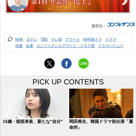
提供元：
NHK
日テレ
TBS
テレ朝
アワード
NHK朝ドラ
ドラマ
俳優
女優
コンフィデンスアワード・ドラマ賞
ドラマバリュー
PICK UP CONTENTS
15歳・稲垣来泉、新たな“自分”
岡田将生、韓国ドラマ初出演「運
命的」