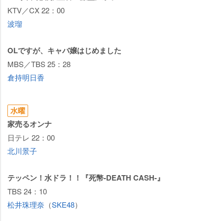
KTV／CX 22：00
波瑠
OLですが、キャバ嬢はじめました
MBS／TBS 25：28
倉持明日香
水曜
家売るオンナ
日テレ 22：00
北川景子
テッペン！水ドラ！！『死幣-DEATH CASH-』
TBS 24：10
松井珠理奈
（
SKE48
）