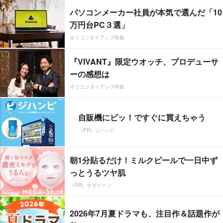
パソコンメーカー社員が本気で選んだ「10
万円台PC３選」
オリコンタイアップ特集
『VIVANT』限定ウオッチ、プロデューサ
ーの感想は
オリコンタイアップ特集
自販機にピッ！ですぐに買えちゃう
（PR）ジハンピ
朝1分貼るだけ！ミルクピールで一日中ず
っとうるツヤ肌
（PR）サボリーノ
2026年7月夏ドラマも、注目作＆話題作が