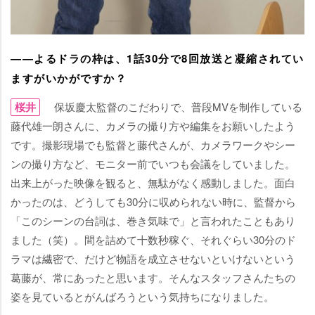
――よるドラの枠は、1話30分で8回放送と凝縮されてい
ますがいかがですか？
桜井
保坂慶太監督のこだわりで、普段MVを制作している
藤代雄一朗さんに、カメラの撮り方や編集をお願いしたよう
です。撮影現場でも監督と藤代さんが、カメラワークやシー
ンの撮り方など、モニター前でいつも会議をしていました。
出来上がった映像を観ると、無駄がなく感動しました。面白
かったのは、どうしても30分に収められない時に、監督から
「このシーンの台詞は、巻き気味で」と言われたこともあり
ました（笑）。間を詰めて十数秒稼ぐ、それぐらい30分のド
ラマは繊密で、だけど物語を成立させないといけないという
葛藤が、常にあったと思います。そんなスタッフさんたちの
姿を見ているとがんばろうという気持ちになりました。