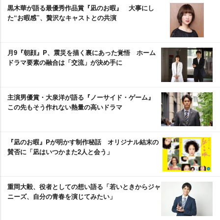
黒木華が語る最優秀作品賞『凪のお暇』 大事にし
た“お暇感”、贅沢なキャストとの共演
月9『朝顔』P、震災を描く裏にあった覚悟 ホーム
ドラマ要素の融合は「交流」が決め手に
主演男優賞・大泉洋が語る『ノーサイド・ゲーム』
この先もそう作れない熱量の高いドラマ
『凪のお暇』Pが明かす制作秘話 オリジナル結末の
賛否に「凪はいつかまた2人と会う」
重岡大毅、役者としての想い語る「若いときからジャ
ニーズ、自分の青春を演じてみたい」