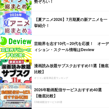
勢ぞろい！
【夏アニメ2026】7月期夏の新アニメを一
挙紹介！
芸能界を志す10代～20代を応援！ オーデ
ィション・スクール情報はDeview
漫画読み放題サブスクおすすめ11選【徹底
比較】
オリコン顧客満足度ランキング
2026年動画配信サービスおすすめ40選
【徹底比較】
CS動画配信サービス20選