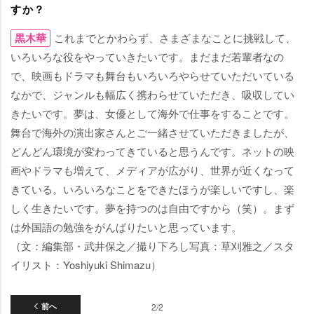
すか？
黒木華
これまでとかわらず、さまざまなことに挑戦して、
いろいろな役をやっていきたいです。まだまだ若輩者なの
で、映画もドラマも舞台もいろいろやらせていただいている
なかで、ジャンルも幅広く携わらせていただき、吸収してい
きたいです。夢は、女優として海外で仕事をすることです。
舞台で海外の演出家さんとご一緒させていただきましたが、
どんどん環境が変わってきていると思うんです。ネットの映
画やドラマも増えて、メディアが広がり、世界が近くなって
きている。いろいろなことをできたほうが楽しいですし、楽
しく生きたいです。夢を持つのは自由ですから（笑）。まず
は外国語の勉強をがんばりたいと思っています。
（文：編集部・武井保之／撮り下ろし写真：草刈雅之／スタ
イリスト：Yoshiyuki Shimazu）
前へ
2/2