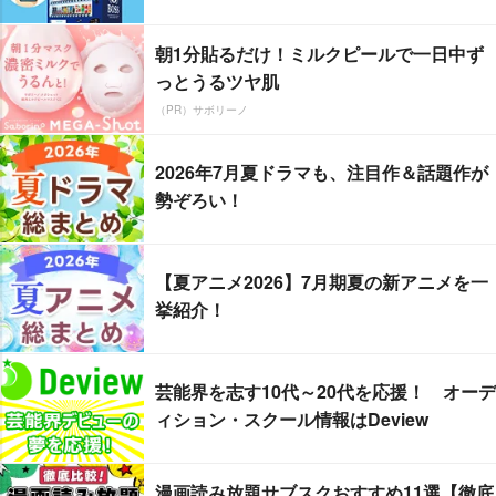
朝1分貼るだけ！ミルクピールで一日中ず
っとうるツヤ肌
（PR）サボリーノ
2026年7月夏ドラマも、注目作＆話題作が
勢ぞろい！
【夏アニメ2026】7月期夏の新アニメを一
挙紹介！
芸能界を志す10代～20代を応援！ オーデ
ィション・スクール情報はDeview
漫画読み放題サブスクおすすめ11選【徹底