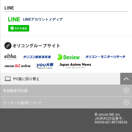
LINE
LINEアカウントメディア
PC版に切り替え
禁無断複写転載
クッキーの使用について
© oricon ME inc.
JASRAC許諾番号：
9009642140Y38026