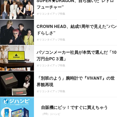
SUPER★DRAGON、自ら描いた”レトロ
フューチャー”
オリコンタイアップ特集
CROWN HEAD、結成1周年で見えた”バン
ドらしさ”
オリコンタイアップ特集
パソコンメーカー社員が本気で選んだ「10
万円台PC３選」
オリコンタイアップ特集
「別班のよう」腕時計で『VIVANT』の世
界観再現
オリコンタイアップ特集
自販機にピッ！ですぐに買えちゃう
（PR）ジハンピ