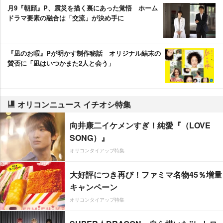
月9『朝顔』P、震災を描く裏にあった覚悟 ホーム
ドラマ要素の融合は「交流」が決め手に
『凪のお暇』Pが明かす制作秘話 オリジナル結末の
賛否に「凪はいつかまた2人と会う」
オリコンニュース イチオシ特集
向井康二イケメンすぎ！純愛『（LOVE
SONG）』
オリコンタイアップ特集
大好評につき再び！ファミマ名物45％増量
キャンペーン
オリコンタイアップ特集