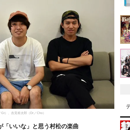
Gt）、吉見裕太郎（Dr／Cho）
が「いいな」と思う村松の楽曲