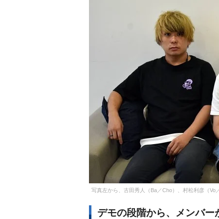
写真左から、古田秀人（Ba／Cho）、村松利彦（Vo／
デモの段階から、メンバー