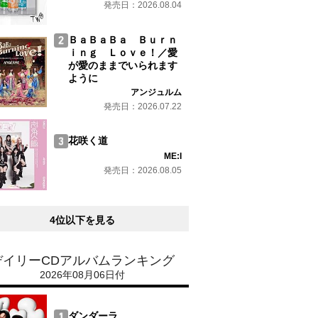
発売日：2026.08.04
ＢａＢａＢａ Ｂｕｒｎ
ｉｎｇ Ｌｏｖｅ！／愛
が愛のままでいられます
ように
アンジュルム
発売日：2026.07.22
花咲く道
ME:I
発売日：2026.08.05
4位以下を見る
デイリーCDアルバムランキング
2026年08月06日付
ダンダーラ