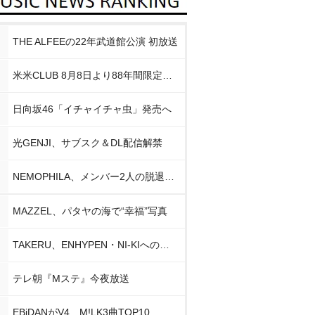
THE ALFEEの22年武道館公演 初放送
米米CLUB 8月8日より88年間限定企画
日向坂46「イチャイチャ虫」発売へ
光GENJI、サブスク＆DL配信解禁
NEMOPHILA、メンバー2人の脱退発表
MAZZEL、パタヤの海で“幸福”写真
TAKERU、ENHYPEN・NI-KIへの思い
テレ朝『Mステ』今夜放送
EBiDANがV4 M!LK3曲TOP10