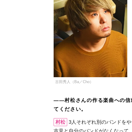
古田秀人（Ba／Cho）
――村松さんの作る楽曲への信
てください。
村松
3人それぞれ別のバンドを
吉見と自分のバンドがなくなって