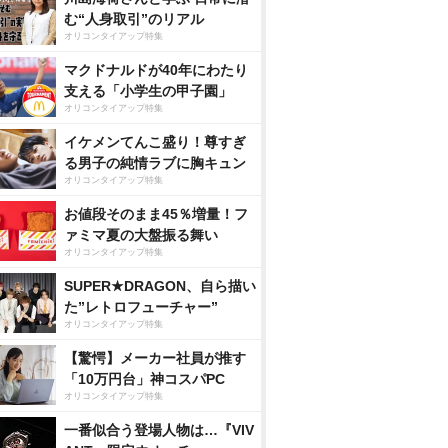
む“人身取引”のリアル
オリコンタイアップ特集
マクドナルドが40年にわたり
支える「小学生の甲子園」
オリコンタイアップ特集
イケメンてんこ盛り！尊すぎ
る男子の純情ラブに胸キュン
オリコンタイアップ特集
お値段そのまま45％増量！フ
ァミマ夏の大盤振る舞い
オリコンタイアップ特集
SUPER★DRAGON、自ら描い
た”レトロフューチャー”
オリコンタイアップ特集
【驚愕】メーカー社員が推す
「10万円台」神コスパPC
オリコンタイアップ特集
一番似合う登場人物は…『VIV