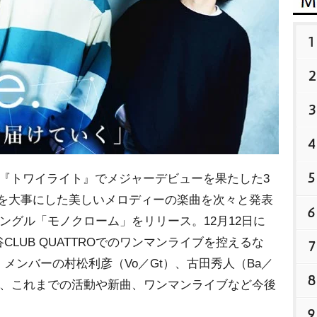
1
2
3
4
5
『トワイライト』でメジャーデビューを果たした3
。歌を大事にした美しいメロディーの楽曲を次々と発表
6
ングル「モノクローム」をリリース。12月12日に
LUB QUATTROでのワンマンライブを控えるな
7
メンバーの村松利彦（Vo／Gt）、古田秀人（Ba／
8
）に、これまでの活動や新曲、ワンマンライブなど今後
9