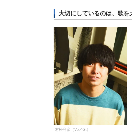
大切にしているのは、歌を
村松利彦（Vo／Gt）