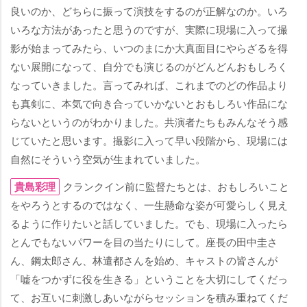
良いのか、どちらに振って演技をするのが正解なのか。いろ
いろな方法があったと思うのですが、実際に現場に入って撮
影が始まってみたら、いつのまにか大真面目にやらざるを得
ない展開になって、自分でも演じるのがどんどんおもしろく
なっていきました。言ってみれば、これまでのどの作品より
も真剣に、本気で向き合っていかないとおもしろい作品にな
らないというのがわかりました。共演者たちもみんなそう感
じていたと思います。撮影に入って早い段階から、現場には
自然にそういう空気が生まれていました。
貴島彩理
クランクイン前に監督たちとは、おもしろいこと
をやろうとするのではなく、一生懸命な姿が可愛らしく見え
るように作りたいと話していました。でも、現場に入ったら
とんでもないパワーを目の当たりにして。座長の田中圭さ
ん、鋼太郎さん、林遣都さんを始め、キャストの皆さんが
「嘘をつかずに役を生きる」ということを大切にしてくだっ
て、お互いに刺激しあいながらセッションを積み重ねてくだ