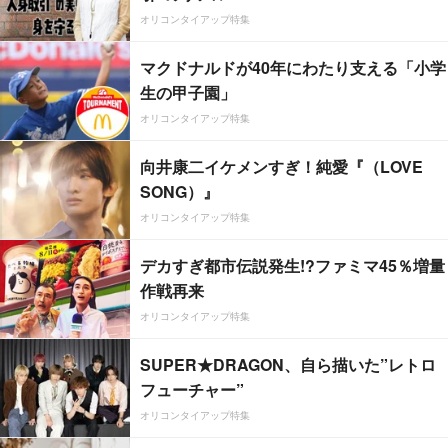
オリコンタイアップ特集
マクドナルドが40年にわたり支える「小学
生の甲子園」
オリコンタイアップ特集
向井康二イケメンすぎ！純愛『（LOVE
SONG）』
オリコンタイアップ特集
デカすぎ都市伝説発生!?ファミマ45％増量
作戦再来
オリコンタイアップ特集
SUPER★DRAGON、自ら描いた”レトロ
フューチャー”
オリコンタイアップ特集