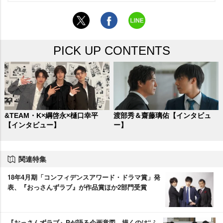
PICK UP CONTENTS
&TEAM・K×綱啓永×樋口幸平
渡部秀＆齋藤璃佑【インタビュ
【インタビュー】
ー】
関連特集
18年4月期「コンフィデンスアワード・ドラマ賞」発
表、『おっさんずラブ』が作品賞ほか2部門受賞
『おっさんずラブ』Pが語る企画意図 描くのは“ふ