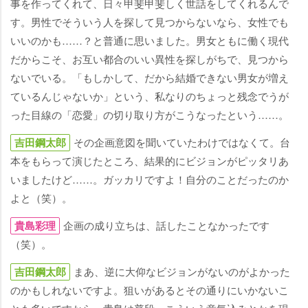
事を作ってくれて、日々甲斐甲斐しく世話をしてくれるんで
す。男性でそういう人を探して見つからないなら、女性でも
いいのかも……？と普通に思いました。男女ともに働く現代
だからこそ、お互い都合のいい異性を探しがちで、見つから
ないでいる。「もしかして、だから結婚できない男女が増え
ているんじゃないか」という、私なりのちょっと残念でうが
った目線の「恋愛」の切り取り方がこうなったという……。
吉田鋼太郎
その企画意図を聞いていたわけではなくて。台
本をもらって演じたところ、結果的にビジョンがピッタリあ
いましたけど……。ガッカリですよ！自分のことだったのか
よと（笑）。
貴島彩理
企画の成り立ちは、話したことなかったです
（笑）。
吉田鋼太郎
まあ、逆に大仰なビジョンがないのがよかった
のかもしれないですよ。狙いがあるとその通りにいかないこ