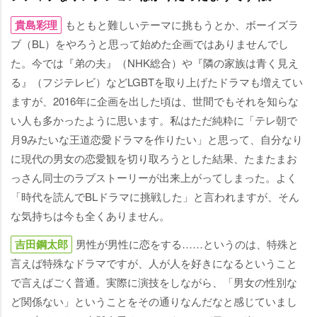
貴島彩理
もともと難しいテーマに挑もうとか、ボーイズラ
ブ（BL）をやろうと思って始めた企画ではありませんでし
た。今では『弟の夫』（NHK総合）や『隣の家族は青く見え
る』（フジテレビ）などLGBTを取り上げたドラマも増えてい
ますが、2016年に企画を出した頃は、世間でもそれを知らな
い人も多かったように思います。私はただ純粋に「テレ朝で
月9みたいな王道恋愛ドラマを作りたい」と思って、自分なり
に現代の男女の恋愛観を切り取ろうとした結果、たまたまお
っさん同士のラブストーリーが出来上がってしまった。よく
「時代を読んでBLドラマに挑戦した」と言われますが、そん
な気持ちは今も全くありません。
吉田鋼太郎
男性が男性に恋をする……というのは、特殊と
言えば特殊なドラマですが、人が人を好きになるということ
で言えばごく普通。実際に演技をしながら、「男女の性別な
ど関係ない」ということをその通りなんだなと感じていまし