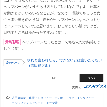
ヘップバーンが女性のあり方としてNo.1なんですよ。仕草と
か動きとか、いろいろなことが。なので、撮影でちょっと女
性っぽい動きのときは、自分がヘップバーンになったつもり
でイメージしていたと思います。おこがましい話ですけど、
目指すところは高かったですね（笑）。
貴島彩理
ヘップバーンだったとは！でもなんだか納得しま
した（笑）。
れと言われたら、できないとは言いたくない
次のページ
（吉田鋼太郎）
1/2
次へ
提供元：
吉田鋼太郎
俳優インタビュー
テレ朝
ドラマ
インタビュー
コンフィデンスアワード・ドラマ賞