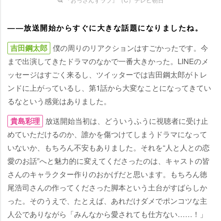
――放送開始からすぐに大きな話題になりましたね。
吉田鋼太郎
僕の周りのリアクションはすごかったです。今
まで出演してきたドラマのなかで一番大きかった。LINEのメ
ッセージはすごく来るし、ツイッターでは吉田鋼太郎がトレ
ンドに上がっているし、第1話から大変なことになってきてい
るなという感覚はありました。
貴島彩理
放送開始当初は、どういうふうに視聴者に受け止
めていただけるのか、誰かを傷つけてしまうドラマになって
いないか、もちろん不安もありました。それを“人と人との恋
愛のお話”へと魅力的に変えてくださったのは、キャストの皆
さんのキャラクター作りのおかげだと思います。もちろん徳
尾浩司さんの作ってくださった脚本という土台がすばらしか
った。そのうえで、たとえば、あれだけダメでポンコツな主
人公でありながら「みんなから愛されても仕方ない……！」