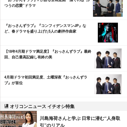
つうの恋愛”ドラマ
『おっさんずラブ』『コンフィデンスマンJP』な
ど、春ドラマを盛り上げた5人の劇伴作曲家
【18年4月期ドラマ満足度】『おっさんずラブ』最終
回、自己最高記録し有終の美
4月期ドラマ初回満足度、土曜深夜『おっさんずラ
ブ』が首位
オリコンニュース イチオシ特集
川島海荷さんと学ぶ 日常に潜む“人身取
引”のリアル