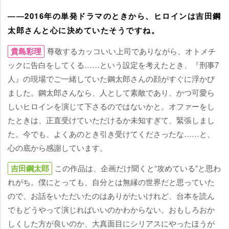
――2016年の単発ドラマのときから、ヒロインは吉田鋼
太郎さんと心に決めていたそうですね。
貴島彩理
尊敬するカッコいい上司でありながら、オトメチ
ックに告白をしてくる……という設定を考えたとき、『刑事7
人』の現場でご一緒していた鋼太郎さんの顔がすぐに浮かび
ました。鋼太郎さんなら、人として素敵であり、かつ可愛ら
しいヒロインを演じて下さるのではないかと。オファーをし
たときは、正直受けていただけるか未知すぎて、緊張しまし
た。今でも、よくあのとき引き受けてくださったな……と、
心の底から感謝しています。
吉田鋼太郎
この作品は、企画だけ聞くと“攻めている”と思わ
れがち。僕にとっても、自分とは無縁の世界だと思っていた
ので、お話をいただいたのはありがたいけれど、台本を読ん
でもどうやって演じればいいのかわからない。おもしろおか
しくした方が良いのか、大真面目にシリアスにやったほうが