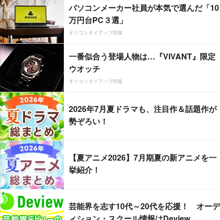
パソコンメーカー社員が本気で選んだ「10
万円台PC３選」
オリコンタイアップ特集
一番似合う登場人物は…『VIVANT』限定
ウオッチ
オリコンタイアップ特集
2026年7月夏ドラマも、注目作＆話題作が
勢ぞろい！
【夏アニメ2026】7月期夏の新アニメを一
挙紹介！
芸能界を志す10代～20代を応援！ オーデ
ィション・スクール情報はDeview