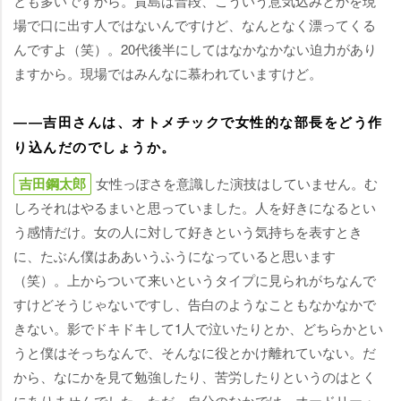
とも多いですから。貴島は普段、こういう意気込みとかを現
場で口に出す人ではないんですけど、なんとなく漂ってくる
んですよ（笑）。20代後半にしてはなかなかない迫力があり
ますから。現場ではみんなに慕われていますけど。
――吉田さんは、オトメチックで女性的な部長をどう作
り込んだのでしょうか。
吉田鋼太郎
女性っぽさを意識した演技はしていません。む
しろそれはやるまいと思っていました。人を好きになるとい
う感情だけ。女の人に対して好きという気持ちを表すとき
に、たぶん僕はああいうふうになっていると思います
（笑）。上からついて来いというタイプに見られがちなんで
すけどそうじゃないですし、告白のようなこともなかなかで
きない。影でドキドキして1人で泣いたりとか、どちらかとい
うと僕はそっちなんで、そんなに役とかけ離れていない。だ
から、なにかを見て勉強したり、苦労したりというのはとく
にありませんでした。ただ、自分のなかでは、オードリー・