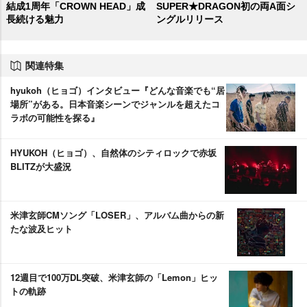
結成1周年「CROWN HEAD」成
SUPER★DRAGON初の両A面シ
長続ける魅力
ングルリリース
関連特集
hyukoh（ヒョゴ）インタビュー『どんな音楽でも“居
場所”がある。日本音楽シーンでジャンルを超えたコ
ラボの可能性を探る』
HYUKOH（ヒョゴ）、自然体のシティロックで赤坂
BLITZが大盛況
米津玄師CMソング「LOSER」、アルバム曲からの新
たな波及ヒット
12週目で100万DL突破、米津玄師の「Lemon」ヒッ
トの軌跡