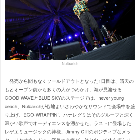
Nulbarich
発売から間もなくソールドアウトとなった1日目は、晴天の
もとオープン前から多くの人がつめかけ、海が見渡せる
GOOD WAVEとBLUE SKYのステージでは、never young
beach、Nulbarichが心地よいさわやかなサウンドで会場中を盛
り上げ、EGO-WRAPPIN’、ハナレグミはそのグルーブと深く
温かい歌声でオーディエンスを湧かせた。ラストに登場した
レゲエミュージックの神様、Jimmy Cliffのポジティブなメッ
セージとサウンドに、満員の会場が一体となって体を揺らせ