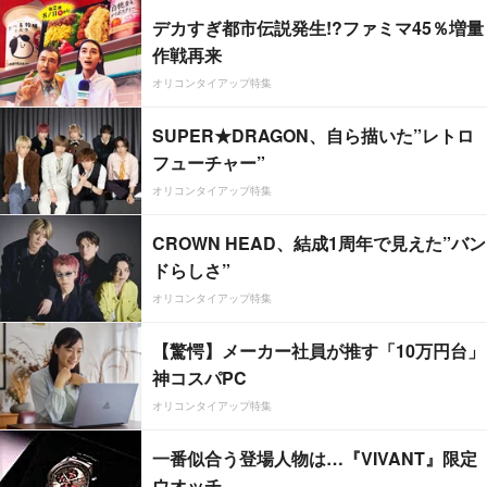
デカすぎ都市伝説発生!?ファミマ45％増量
作戦再来
オリコンタイアップ特集
SUPER★DRAGON、自ら描いた”レトロ
フューチャー”
オリコンタイアップ特集
CROWN HEAD、結成1周年で見えた”バン
ドらしさ”
オリコンタイアップ特集
【驚愕】メーカー社員が推す「10万円台」
神コスパPC
オリコンタイアップ特集
一番似合う登場人物は…『VIVANT』限定
ウオッチ