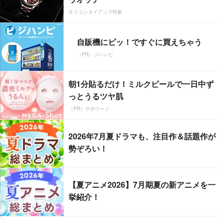
オリコンタイアップ特集
自販機にピッ！ですぐに買えちゃう
（PR）ジハンピ
朝1分貼るだけ！ミルクピールで一日中ず
っとうるツヤ肌
（PR）サボリーノ
2026年7月夏ドラマも、注目作＆話題作が
勢ぞろい！
【夏アニメ2026】7月期夏の新アニメを一
挙紹介！