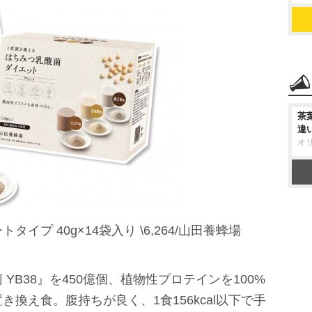
茶
違
オ
プ 40g×14袋入り \6,264/山田養蜂場
YB38』を450億個、植物性プロテインを100%
換え食。腹持ちが良く、1食156kcal以下で手