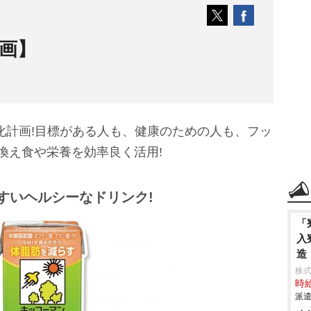
計画】
化計画!目標がある人も、健康のための人も、フッ
換え食や栄養を効率良く活用!
すいヘルシーなドリンク!
「
入
造
株
時給
派遣