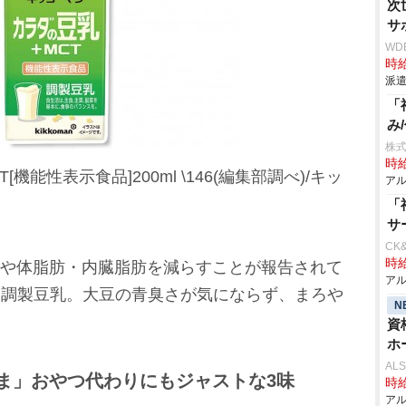
次
サ
WD
時給
派遣
「
み
株式
時給
機能性表示食品]200ml \146(編集部調べ)/キッ
アル
「
サ
CK
時給
径や体脂肪・内臓脂肪を減らすことが報告されて
アル
れた調製豆乳。大豆の青臭さが気にならず、まろ
N
資
ホ
AL
ま」おやつ代わりにもジャストな3味
時給
アル