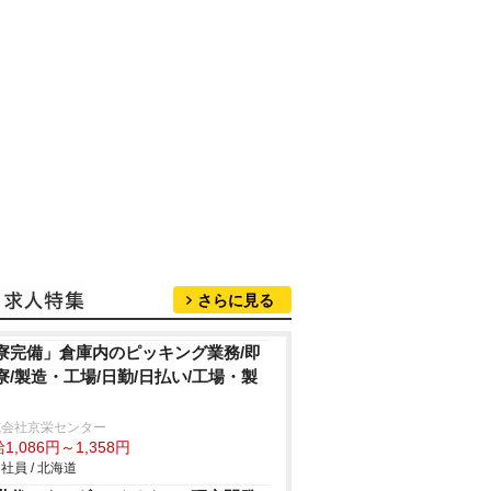
さらに見る
寮完備」倉庫内のピッキング業務/即
寮/製造・工場/日勤/日払い/工場・製
式会社京栄センター
1,086円～1,358円
社員 / 北海道