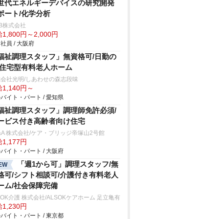
世代エネルギーデバイスの研究開発
ポート/化学分析
B株式会社
1,800円～2,000円
社員 / 大阪府
福祉調理スタッフ」無資格可/日勤の
/住宅型有料老人ホーム
会社光明/しあわせの森志段味
1,140円～
バイト・パート / 愛知県
福祉調理スタッフ」調理師免許必須/
ービス付き高齢者向け住宅
&A 株式会社/ケア・ブリッジ帝塚山2号館
1,177円
バイト・パート / 大阪府
「週1から可」調理スタッフ/無
EW
格可/シフト相談可/介護付き有料老人
ーム/社会保障完備
SOK介護 株式会社/ALSOKケアホーム 足立亀有
1,230円
バイト・パート / 東京都