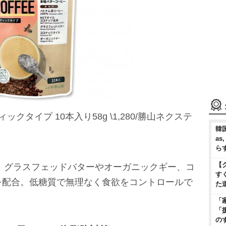
クタイプ 10本入り58g \1,280/勝山ネクステ
韓国
as
ら
【
0㎎、グラスフェッドバターやオーガニックギー、コ
す
を配合。低糖質で無理なく食欲をコントロールで
た
「
「
の