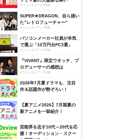
ァミマ夏の大盤振る舞い
オリコンタイアップ特集
SUPER★DRAGON、自ら描い
た”レトロフューチャー”
オリコンタイアップ特集
パソコンメーカー社員が本気
で選ぶ「10万円台PC3選」
オリコンタイアップ特集
『VIVANT』限定ウオッチ、プ
ロデューサーの感想は
オリコンタイアップ特集
2026年7月夏ドラマも、注目
作＆話題作が勢ぞろい！
【夏アニメ2026】7月期夏の
新アニメを一挙紹介！
芸能界を志す10代～20代を応
援！オーディション・スクー