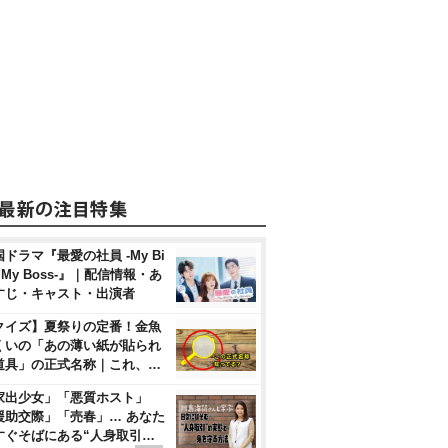
ドラマ『最愛の社員 -My Bi
, My Boss-』｜配信情報・あ
すじ・キャスト・出演者
クイズ】夏祭りの定番！金魚
くいの「あの薄い紙が貼られ
道具」の正式名称｜これ、…
家出少女」「悪質ホスト」
援助交際」「売春」… あなた
すぐそばにある“人身取引…