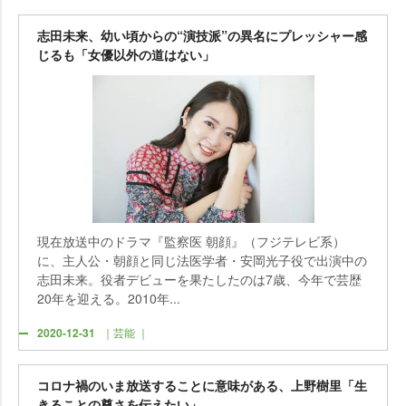
志田未来、幼い頃からの“演技派”の異名にプレッシャー感
じるも「女優以外の道はない」
現在放送中のドラマ『監察医 朝顔』（フジテレビ系）
に、主人公・朝顔と同じ法医学者・安岡光子役で出演中の
志田未来。役者デビューを果たしたのは7歳、今年で芸歴
20年を迎える。2010年...
2020-12-31
｜芸能 ｜
コロナ禍のいま放送することに意味がある、上野樹里「生
きることの尊さを伝えたい」