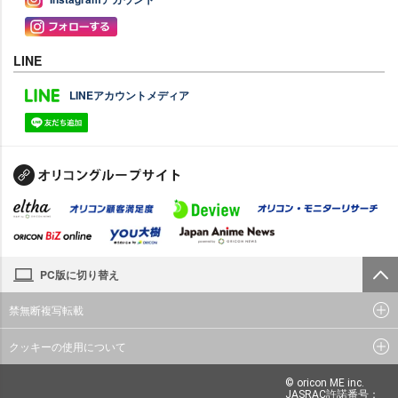
LINE
LINEアカウントメディア
PC版に切り替え
禁無断複写転載
クッキーの使用について
© oricon ME inc.
JASRAC許諾番号：