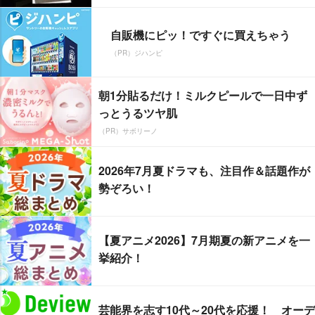
自販機にピッ！ですぐに買えちゃう
（PR）ジハンピ
朝1分貼るだけ！ミルクピールで一日中ず
っとうるツヤ肌
（PR）サボリーノ
2026年7月夏ドラマも、注目作＆話題作が
勢ぞろい！
【夏アニメ2026】7月期夏の新アニメを一
挙紹介！
芸能界を志す10代～20代を応援！ オーデ