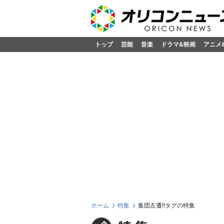
トップ
芸能
音楽
ドラマ&映画
アニメ
ホーム
特集
集団左遷!!タグの特集