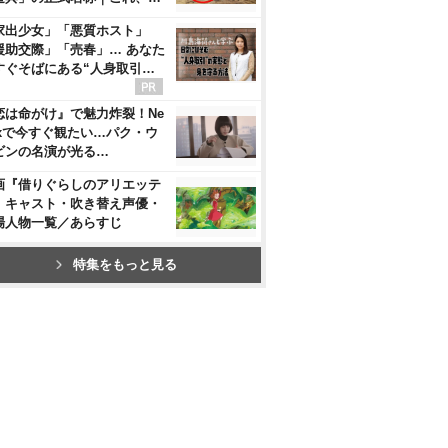
家出少女」「悪質ホスト」
援助交際」「売春」… あなた
すぐそばにある“人身取引…
恋は命がけ』で魅力炸裂！Ne
flixで今すぐ観たい…パク・ウ
ビンの名演が光る…
画『借りぐらしのアリエッテ
』キャスト・吹き替え声優・
場人物一覧／あらすじ
特集をもっと見る