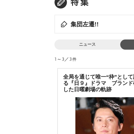
集団左遷!!
ニュース
1～3／3
件
全局を通じて唯一“枠”として
る『日９』ドラマ ブランド
した日曜劇場の軌跡