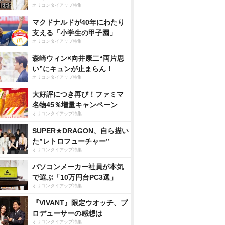
オリコンタイアップ特集
マクドナルドが40年にわたり
支える「小学生の甲子園」
オリコンタイアップ特集
森崎ウィン×向井康二“両片思
い”にキュンが止まらん！
オリコンタイアップ特集
大好評につき再び！ファミマ
名物45％増量キャンペーン
オリコンタイアップ特集
SUPER★DRAGON、自ら描い
た”レトロフューチャー”
オリコンタイアップ特集
パソコンメーカー社員が本気
で選ぶ「10万円台PC3選」
オリコンタイアップ特集
『VIVANT』限定ウオッチ、プ
ロデューサーの感想は
オリコンタイアップ特集