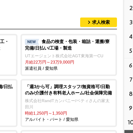
2
3
求人検索
4
工・
食品の検査・包装・箱詰・運搬/寮
NEW
造
完備/日払い/工場・製造
5
UTエージェント株式会社AGT東海第一CU
月給22万円～23万9,000円
6
派遣社員 / 愛知県
7
備/日払
「週3から可」調理スタッフ/無資格可/日勤
8
のみ/介護付き有料老人ホーム/社会保障完備
株式会社RandTカンパニー/ベティさんの家太
9
田川
時給1,250円～1,350円
アルバイト・パート / 愛知県
1