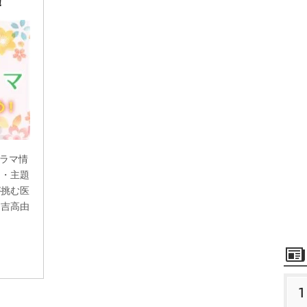
！
ドラマ情
ス・主題
が挑む医
、吉高由
1