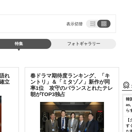
表示切替
特集
フォトギャラリー
語れ
春ドラマ期待度ランキング、「キ
確立
ントリ」＆「ミタゾノ」新作が同
率1位 攻守のバランスとれたテレ
朝がTOP3独占
韓国
as
ら
【
す
た