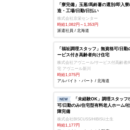
「寮完備」玉葱/馬鈴薯の選別/即入寮
造・工場/日勤/日払い
株式会社京栄センター
時給1,082円～1,353円
派遣社員 / 北海道
「福祉調理スタッフ」無資格可/日勤
ービス付き高齢者向け住宅
株式会社アヴニール/サービス付高齢者
宅 アヴニール新川
時給1,075円
アルバイト・パート / 北海道
「未経験OK」調理スタッフ
NEW
可/日勤のみ/住宅型有料老人ホーム/
障完備
株式会社BISCUSS/HIBISU土生
時給1,177円