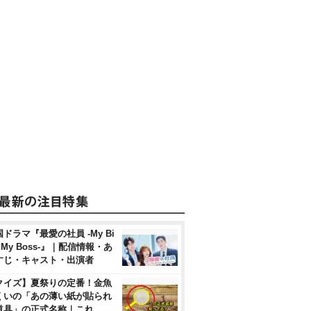
ドラマ『最愛の社員 -My Bi
, My Boss-』｜配信情報・あ
すじ・キャスト・出演者
クイズ】夏祭りの定番！金魚
くいの「あの薄い紙が貼られ
道具」の正式名称｜これ、…