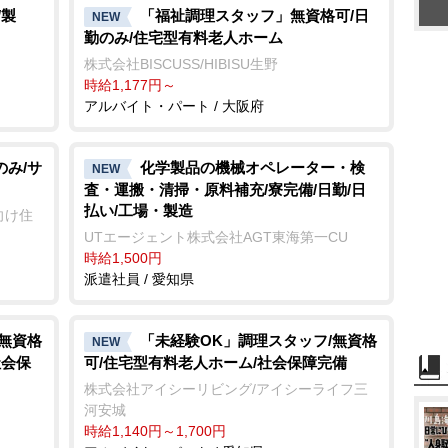
/製
「福祉調理スタッフ」無資格可/日
NEW
勤のみ/住宅型有料老人ホーム
株式会社BISCUSS/HIBISU生野
時給1,177円～
アルバイト・パート / 大阪府
のみ/サ
化学製品の機械オペレーター・検
NEW
査・運搬・清掃・原料補充/寮完備/日勤/日
払い/工場・製造
向け住
UTエージェント株式会社AGT東海第一CU
時給1,500円
派遣社員 / 愛知県
/無資格
「未経験OK」調理スタッフ/無資格
NEW
社会保
可/住宅型有料老人ホーム/社会保障完備
株式会社アイシーリビング/アイシーライフ三
河安城
時給1,140円～1,700円