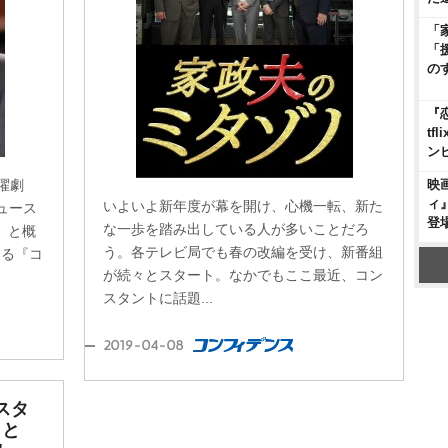
「
「
の
『
t
ン
映
曜劇
ィ
いよいよ新年度が幕を開け、心機一転、新た
ュース
登
な一歩を踏み出している人が多いことだろ
」と概
う。各テレビ局でも春の改編を受け、新番組
する『コ
が続々とスタート。なかでもここ最近、コン
スタントに話題...
2019-04-08
スタ
まと