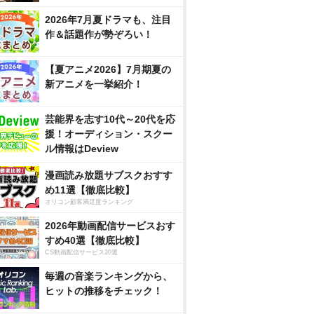
2026年7月夏ドラマも、注目
作＆話題作が勢ぞろい！
【夏アニメ2026】7月期夏の
新アニメを一挙紹介！
芸能界を志す10代～20代を応
援！オーディション・スクー
ル情報はDeview
漫画読み放題サブスクおすす
め11選【徹底比較】
オリコン顧客満足度ランキング
2026年動画配信サービスおす
すめ40選【徹底比較】
CS動画配信サービス20選
毎週の音楽ランキングから、
ヒットの推移をチェック！