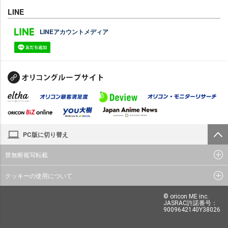
LINE
LINEアカウントメディア
PC版に切り替え
禁無断複写転載
クッキーの使用について
© oricon ME inc.
JASRAC許諾番号：
9009642140Y38026