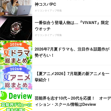
神コスパPC
オリコンタイアップ特集
一番似合う登場人物は…『VIVANT』限定
ウオッチ
オリコンタイアップ特集
2026年7月夏ドラマも、注目作＆話題作が
勢ぞろい！
【夏アニメ2026】7月期夏の新アニメを一
挙紹介！
芸能界を志す10代～20代を応援！ オーデ
ィション・スクール情報はDeview