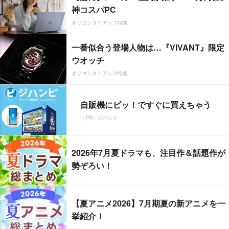
神コスパPC
オリコンタイアップ特集
一番似合う登場人物は…『VIVANT』限定
ウオッチ
オリコンタイアップ特集
自販機にピッ！ですぐに買えちゃう
（PR）ジハンピ
2026年7月夏ドラマも、注目作＆話題作が
勢ぞろい！
【夏アニメ2026】7月期夏の新アニメを一
挙紹介！