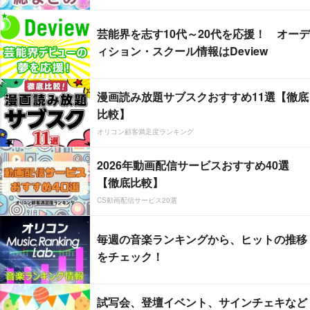
芸能界を志す10代～20代を応援！ オーデ
ィション・スクール情報はDeview
漫画読み放題サブスクおすすめ11選【徹底
比較】
オリコン顧客満足度ランキング
2026年動画配信サービスおすすめ40選
【徹底比較】
CS動画配信サービス20選
毎週の音楽ランキングから、ヒットの推移
をチェック！
試写会、登壇イベント、サインチェキなど