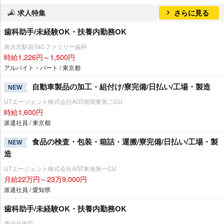
求人特集
さらに見る
歯科助手/未経験OK・扶養内勤務OK
南大沢駅前TaCファミリー歯科
時給1,226円～1,500円
アルバイト・パート / 東京都
自動車製品の加工・組付け/寮完備/日払い/工場・製造
NEW
UTエージェント株式会社AGT南関東第二CU
時給1,600円
派遣社員 / 東京都
食品の検査・包装・箱詰・運搬/寮完備/日払い/工場・製
NEW
造
UTエージェント株式会社AGT東海第一CU
月給22万円～23万9,000円
派遣社員 / 愛知県
歯科助手/未経験OK・扶養内勤務OK
慶歯科医院