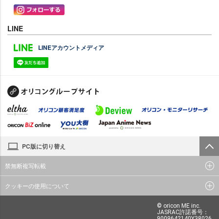
LINE
LINEアカウントメディア
PC版に切り替え
禁無断複写転載
クッキーの使用について
© oricon ME inc.
JASRAC許諾番号：
9009642140Y38026