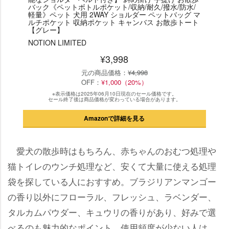
バック《ペットボトルポケット/収納/耐久/撥水/防水/
軽量》ペット 犬用 2WAY ショルダー ペットバッグ マ
ルチポケット 収納ポケット キャンバス お散歩トート
【グレー】
NOTION LIMITED
¥3,998
元の商品価格：
¥4,998
OFF：
¥1,000（20%）
※表示価格は2025年06月10日現在のセール価格です。
セール終了後は商品価格が変わっている場合があります。
Amazonで詳細を見る
愛犬の散歩時はもちろん、赤ちゃんのおむつ処理
猫トイレのウンチ処理など、安くて大量に使える処理
袋を探している人におすすめ。ブラジリアンマンゴー
の香り以外にフローラル、フレッシュ、ラベンダー、
タルカムパウダー、キュウリの香りがあり、好みで選
べるのも魅力的なポイント。使用頻度が少ない人は