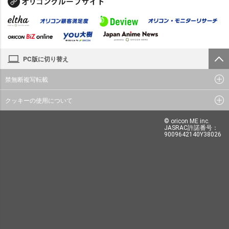
PC版に切り替え
禁無断複写転載
クッキーの使用について
© oricon ME inc.
JASRAC許諾番号：
9009642140Y38026