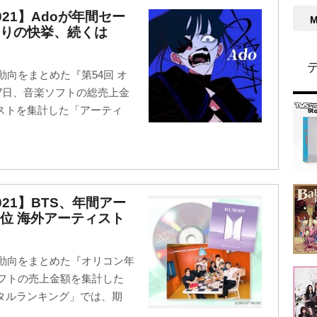
21】Adoが年間セー
ぶりの快挙、続くは
動向をまとめた『第54回 オ
日7日、音楽ソフトの総売上金
ストを集計した「アーティ
21】BTS、年間アー
位 海外アーティスト
ス動向をまとめた『オリコン年
ソフトの売上金額を集計した
タルランキング」では、期