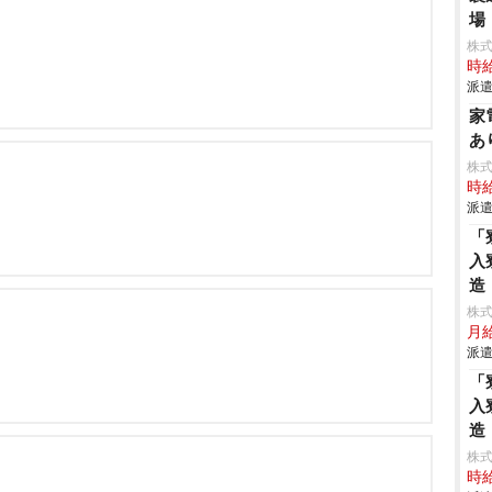
場
株
時給
派遣
家
あ
株
時給
派遣
「
入
造
株
月
派遣
「
入
造
株
時給