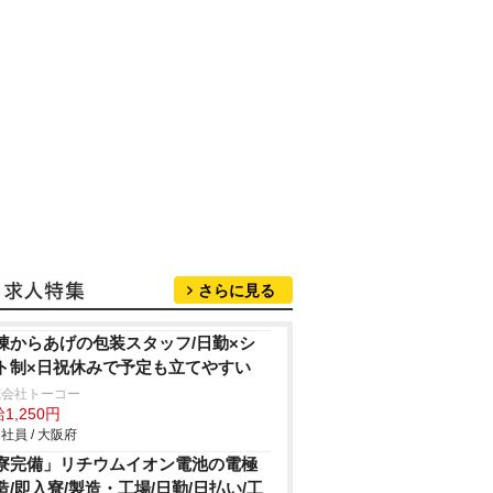
さらに見る
凍からあげの包装スタッフ/日勤×シ
ト制×日祝休みで予定も立てやすい
式会社トーコー
1,250円
社員 / 大阪府
寮完備」リチウムイオン電池の電極
造/即入寮/製造・工場/日勤/日払い/工