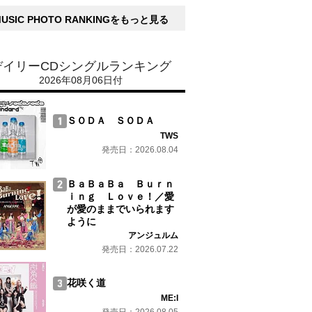
MUSIC PHOTO RANKINGをもっと見る
デイリーCDシングルランキング
2026年08月06日付
ＳＯＤＡ ＳＯＤＡ
TWS
発売日：2026.08.04
ＢａＢａＢａ Ｂｕｒｎ
ｉｎｇ Ｌｏｖｅ！／愛
が愛のままでいられます
ように
アンジュルム
発売日：2026.07.22
花咲く道
ME:I