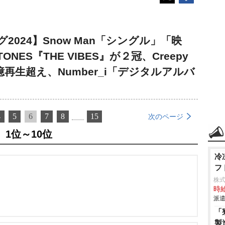
024】Snow Man「シングル」「映
NES『THE VIBES』が２冠、Creepy
億再生超え、Number_i「デジタルアルバ
4
5
6
7
8
15
次のページ
1位～10位
冷
フ
株
時給
派遣
「
製