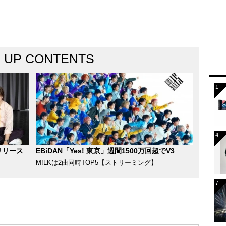
K UP CONTENTS
リリース
EBiDAN「Yes! 東京」週間1500万回超でV3
M!LKは2曲同時TOP5【ストリーミング】