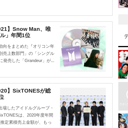
1】Snow Man、唯
ル」年間1位
ス動向をまとめた『オリコン年
品別売上数部門」の「シングル
売した「Grandeur」が...
0】SixTONESが総
位
初出場したアイドルグループ・
xTONESは、2020年度年間
内推定累積売上金額が、もっ