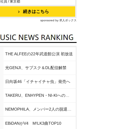
社員 / 東京都
続きはこちら
sponsored by 求人ボックス
THE ALFEEの22年武道館公演 初放送
光GENJI、サブスク＆DL配信解禁
日向坂46「イチャイチャ虫」発売へ
TAKERU、ENHYPEN・NI-KIへの思い
NEMOPHILA、メンバー2人の脱退発表
EBiDANがV4 M!LK3曲TOP10