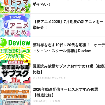
勢ぞろい！
【夏アニメ2026】7月期夏の新アニメを一
挙紹介！
芸能界を志す10代～20代を応援！ オーデ
ィション・スクール情報はDeview
漫画読み放題サブスクおすすめ11選【徹底
比較】
オリコン顧客満足度ランキング
2026年動画配信サービスおすすめ40選
【徹底比較】
CS動画配信サービス20選