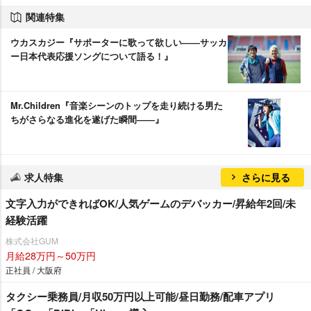
関連特集
ウカスカジー『サポーターに歌って欲しい――サッカ
ー日本代表応援ソングについて語る！』
Mr.Children『音楽シーンのトップを走り続ける男た
ちがさらなる進化を遂げた瞬間――』
求人特集
さらに見る
文字入力ができればOK/人気ゲームのデバッカー/昇給年2回/未
経験活躍
株式会社GUM
月給28万円～50万円
正社員 / 大阪府
タクシー乗務員/月収50万円以上可能/昼日勤務/配車アプリ