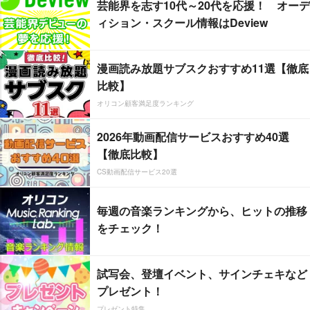
芸能界を志す10代～20代を応援！ オーデ
ィション・スクール情報はDeview
漫画読み放題サブスクおすすめ11選【徹底
比較】
オリコン顧客満足度ランキング
2026年動画配信サービスおすすめ40選
【徹底比較】
CS動画配信サービス20選
毎週の音楽ランキングから、ヒットの推移
をチェック！
試写会、登壇イベント、サインチェキなど
プレゼント！
プレゼント特集