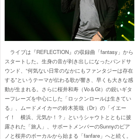
ライブは『REFLECTION』の収録曲「fantasy」から
スタートした。生身の音が剥き出しになったバンドサ
ウンド、“何気ない日常のなかにもファンタジーは存在
する”というテーマが伝わる歌が響き、早くも大きな感
動が生まれる。さらに桜井和寿（Vo＆Gt）の鋭いギタ
ーフレーズを中心にした「ロックンロールは生きてい
る」、ムードメイカーの鈴木英哉（Dr）の「イエー
イ！ 横浜、元気か！？」というシャウトとともに披
露された「旅人」、サポートメンバーのSunnyのピア
ノと桜井のボーカルから始まる「fanfare」へと続く。