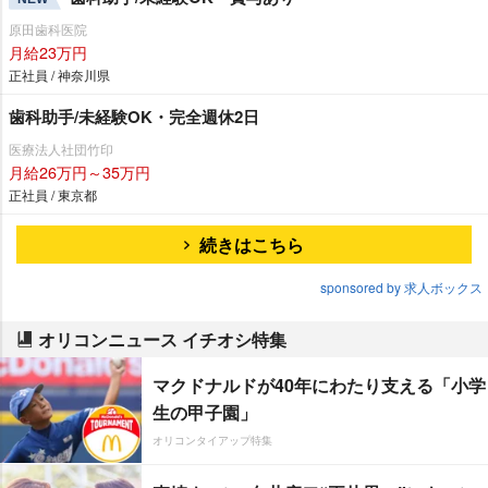
原田歯科医院
月給23万円
正社員 / 神奈川県
歯科助手/未経験OK・完全週休2日
医療法人社団竹印
月給26万円～35万円
正社員 / 東京都
続きはこちら
sponsored by 求人ボックス
オリコンニュース イチオシ特集
マクドナルドが40年にわたり支える「小学
生の甲子園」
オリコンタイアップ特集