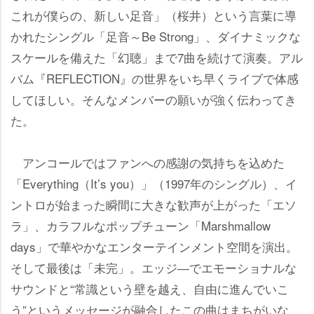
これが僕らの、新しい足音」（桜井）という言葉に導
かれたシングル「足音～Be Strong」、ダイナミックな
スケールを備えた「幻聴」まで7曲を続けて演奏。アル
バム『REFLECTION』の世界をいち早くライブで体感
してほしい。そんなメンバーの願いが強く伝わってき
た。
アンコールではファンへの感謝の気持ちを込めた
「Everything（It’s you）」（1997年のシングル）、イ
ントロが始まった瞬間に大きな歓声が上がった「エソ
ラ」、カラフルなポップチューン「Marshmallow
days」で華やかなエンターテインメント空間を演出。
そして最後は「未完」。エッジ―でエモーショナルな
サウンドと“常識という壁を越え、自由に進んでいこ
う”というメッセージが融合したこの曲はまちがいな