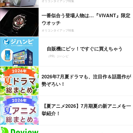
オリコンタイアップ特集
一番似合う登場人物は…『VIVANT』限定
ウオッチ
オリコンタイアップ特集
自販機にピッ！ですぐに買えちゃう
（PR）ジハンピ
2026年7月夏ドラマも、注目作＆話題作が
勢ぞろい！
【夏アニメ2026】7月期夏の新アニメを一
挙紹介！