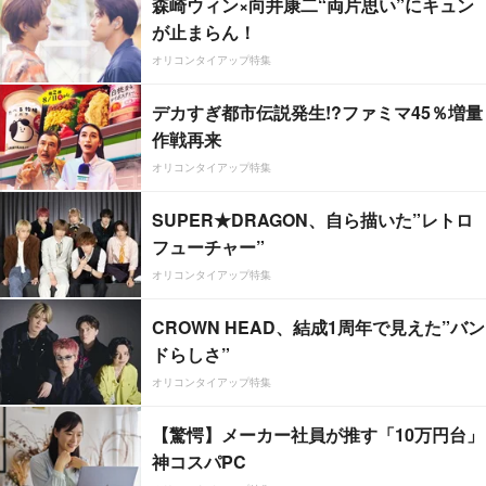
森崎ウィン×向井康二“両片思い”にキュン
が止まらん！
オリコンタイアップ特集
デカすぎ都市伝説発生!?ファミマ45％増量
作戦再来
オリコンタイアップ特集
SUPER★DRAGON、自ら描いた”レトロ
フューチャー”
オリコンタイアップ特集
CROWN HEAD、結成1周年で見えた”バン
ドらしさ”
オリコンタイアップ特集
【驚愕】メーカー社員が推す「10万円台」
神コスパPC