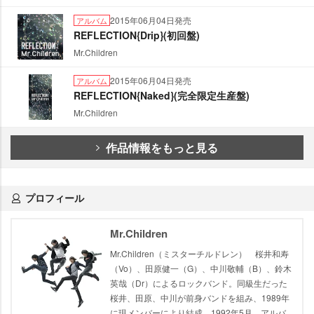
2015年06月04日発売
アルバム
REFLECTION{Drip}(初回盤)
Mr.Children
2015年06月04日発売
アルバム
REFLECTION{Naked}(完全限定生産盤)
Mr.Children
作品情報をもっと見る
プロフィール
Mr.Children
Mr.Children（ミスターチルドレン） 桜井和寿
（Vo）、田原健一（G）、中川敬輔（B）、鈴木
英哉（Dr）によるロックバンド。同級生だった
桜井、田原、中川が前身バンドを組み、1989年
に現メンバーにより結成。1992年5月、アルバ