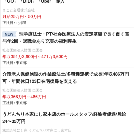
「GO」「DiDi」「Uber」導入
まこと交通株式会社
月給25万円～50万円
正社員 / 北海道
理学療法士・PT/社会医療法人の安定基盤で長く働く賞
NEW
与年2回・退職金あり充実の福利厚生
社会医療法人財団 仁医会
年収351万3,600円～471万3,600円
正社員 / 東京都
介護老人保健施設の作業療法士/多職種連携で成長!年収486万円
可・年間休日123日在宅復帰を支える
社会医療法人財団 仁医会
年収366万円～486万円
正社員 / 東京都
うどんちり本家にし家本店のホールスタッフ/経験者優遇/月給
24〜35万円
株式会社にし家 うどんちり本家にし家本店