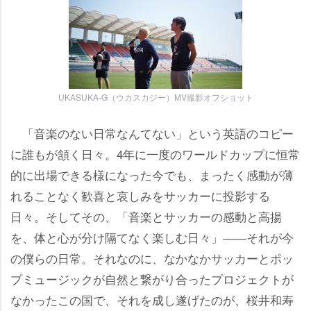
UKASUKA-G（ウカスカジー）MV撮影オフショット
「音楽のない日常なんてない」という英語のコピー
に誰もが頷く日々。4年に一度のワールドカップに恒常
的に出場できる様になった今でも、まったく感動が薄
れることなく歓喜と哀しみをサッカーに投影する
日々。そしてその、「音楽とサッカーの感動と高揚
を、体と心が分け隔てなく楽しむ日々」――それが今
の僕らの日常。それなのに、なかなかサッカーとポッ
プミュージックが自然と繋がり合ったプロジェクトが
なかったこの国で、それを成し遂げたのが、桜井和寿