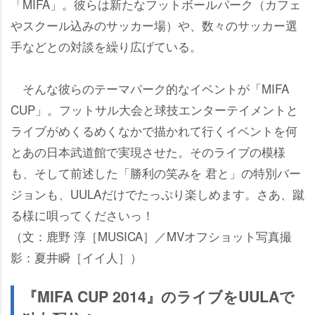
「MIFA」。彼らは新たなフットボールパーク（カフェ
スクール込みのサッカー場）や、数々のサッカー選
手などとの対談を繰り広げている。
そんな彼らのテーマパーク的なイベントが「MIFA
CUP」。フットサル大会と球技エンターテイメントと
ライブがめくるめくなかで描かれて行くイベントを何
とあの日本武道館で実現させた。そのライブの模様
も、そして前述した「勝利の笑みを 君と」の特別バー
ジョンも、UULAだけでたっぷり楽しめます。さあ、蹴
る様に唄ってくださいっ！
（文：鹿野 淳［MUSICA］／MVオフショット写真撮
影：夏井瞬［イイ人］）
『MIFA CUP 2014』のライブをUULAで