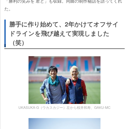
「勝利の笑みを 君と」も収録。同曲の制作秘話を語ってくれ
た。
勝手に作り始めて、2年かけてオフサイ
ドラインを飛び越えて実現しました
（笑）
UKASUKA-G（ウカスカジー）左から桜井和寿、GAKU-MC