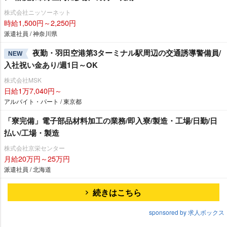
株式会社ニッソーネット
時給1,500円～2,250円
派遣社員 / 神奈川県
夜勤・羽田空港第3ターミナル駅周辺の交通誘導警備員/
NEW
入社祝い金あり/週1日～OK
株式会社MSK
日給1万7,040円～
アルバイト・パート / 東京都
「寮完備」電子部品材料加工の業務/即入寮/製造・工場/日勤/日
払い/工場・製造
株式会社京栄センター
月給20万円～25万円
派遣社員 / 北海道
続きはこちら
sponsored by 求人ボックス