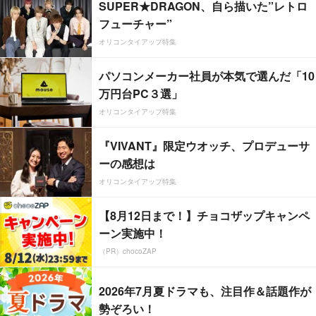
SUPER★DRAGON、自ら描いた”レトロ
フューチャー”
オリコンタイアップ特集
パソコンメーカー社員が本気で選んだ「10
万円台PC３選」
オリコンタイアップ特集
『VIVANT』限定ウオッチ、プロデューサ
ーの感想は
オリコンタイアップ特集
【8月12日まで！】チョコザップキャンペ
ーン実施中！
（PR）chocoZAP
2026年7月夏ドラマも、注目作＆話題作が
勢ぞろい！