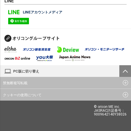
LINE
LINEアカウントメディア
PC版に切り替え
禁無断複写転載
クッキーの使用について
© oricon ME inc.
JASRAC許諾番号：
9009642140Y38026