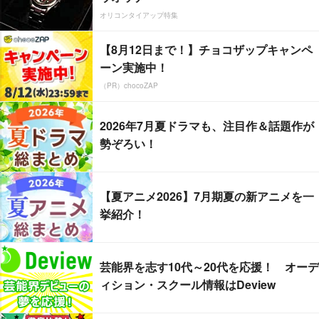
オリコンタイアップ特集
【8月12日まで！】チョコザップキャンペ
ーン実施中！
（PR）chocoZAP
2026年7月夏ドラマも、注目作＆話題作が
勢ぞろい！
【夏アニメ2026】7月期夏の新アニメを一
挙紹介！
芸能界を志す10代～20代を応援！ オーデ
ィション・スクール情報はDeview