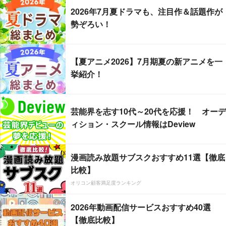
2026年7月夏ドラマも、注目作＆話題作が
勢ぞろい！
【夏アニメ2026】7月期夏の新アニメを一
挙紹介！
芸能界を志す10代～20代を応援！ オーデ
ィション・スクール情報はDeview
漫画読み放題サブスクおすすめ11選【徹底
比較】
オリコン顧客満足度ランキング
2026年動画配信サービスおすすめ40選
【徹底比較】