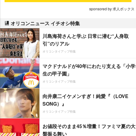
sponsored by 求人ボックス
オリコンニュース イチオシ特集
川島海荷さんと学ぶ 日常に潜む“人身取
引”のリアル
オリコンタイアップ特集
マクドナルドが40年にわたり支える「小学
生の甲子園」
オリコンタイアップ特集
向井康二イケメンすぎ！純愛『（LOVE
SONG）』
オリコンタイアップ特集
お値段そのまま45％増量！ファミマ夏の大
盤振る舞い