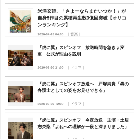
米津玄師、「さよーならまたいつか！」が
自身5作目の累積再生数3億回突破【オリコ
ンランキング】
｜音楽｜
2026-04-15 04:00
『虎に翼』スピンオフ 放送時間を急きょ変
更 公式が理由を説明
｜ドラマ｜
2026-03-20 21:00
『虎に翼』スピンオフ放送へ 戸塚純貴「轟の
弁護士としての姿をお見せできる」
｜ドラマ｜
2026-03-20 12:00
『虎に翼』スピンオフ 今夜放送 主演・土居
志央梨「よねへの理解が一段と深まりました」