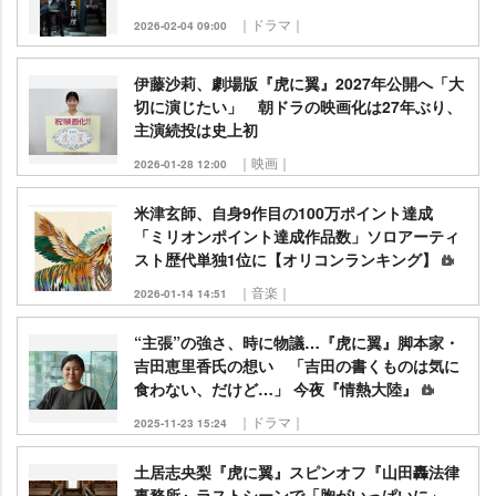
｜ドラマ｜
2026-02-04 09:00
伊藤沙莉、劇場版『虎に翼』2027年公開へ「大
切に演じたい」 朝ドラの映画化は27年ぶり、
主演続投は史上初
｜映画｜
2026-01-28 12:00
米津玄師、自身9作目の100万ポイント達成
「ミリオンポイント達成作品数」ソロアーティ
スト歴代単独1位に【オリコンランキング】
｜音楽｜
2026-01-14 14:51
“主張”の強さ、時に物議…『虎に翼』脚本家・
吉田恵里香氏の想い 「吉田の書くものは気に
食わない、だけど…」 今夜『情熱大陸』
｜ドラマ｜
2025-11-23 15:24
土居志央梨『虎に翼』スピンオフ『山田轟法律
事務所』ラストシーンで「胸がいっぱいに」