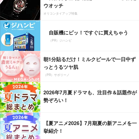
ウオッチ
オリコンタイアップ特集
自販機にピッ！ですぐに買えちゃう
（PR）ジハンピ
朝1分貼るだけ！ミルクピールで一日中ず
っとうるツヤ肌
（PR）サボリーノ
2026年7月夏ドラマも、注目作＆話題作が
勢ぞろい！
【夏アニメ2026】7月期夏の新アニメを一
挙紹介！