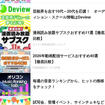
芸能界を志す10代～20代を応援！ オーデ
ィション・スクール情報はDeview
漫画読み放題サブスクおすすめ11選【徹底
比較】
オリコン顧客満足度ランキング
2026年動画配信サービスおすすめ40選
【徹底比較】
CS動画配信サービス20選
毎週の音楽ランキングから、ヒットの推移
をチェック！
試写会、登壇イベント、サインチェキなど