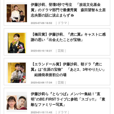
伊藤沙莉、登壇0秒で号泣 「放送文化基金
賞」のドラマ部門で最優秀賞 森田望智＆土居
志央梨の話に涙止まらず
｜ドラマ｜
2025-07-09 18:52
【橋田賞】伊藤沙莉、『虎に翼』キャストに感
謝の思い「出会えたことが宝物」
｜芸能｜
2025-05-10 18:31
【エランドール賞】伊藤沙莉、朝ドラ『虎に
翼』は“生涯の宝物” 「あと2、3年やりたい」
結婚発表後初公の場
｜芸能｜
2025-02-06 17:34
伊藤沙莉ら『とらつば』メンバー集結！“直
明”のBE:FIRSTライブに参戦「スゴッ!!」「素
敵なファミリー写真」
｜ドラマ｜
2025-01-10 11:43