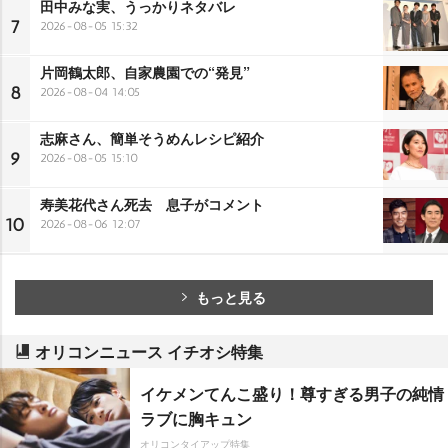
田中みな実、うっかりネタバレ
7
2026-08-05 15:32
片岡鶴太郎、自家農園での“発見”
8
2026-08-04 14:05
志麻さん、簡単そうめんレシピ紹介
9
2026-08-05 15:10
寿美花代さん死去 息子がコメント
10
2026-08-06 12:07
もっと見る
オリコンニュース イチオシ特集
イケメンてんこ盛り！尊すぎる男子の純情
ラブに胸キュン
オリコンタイアップ特集