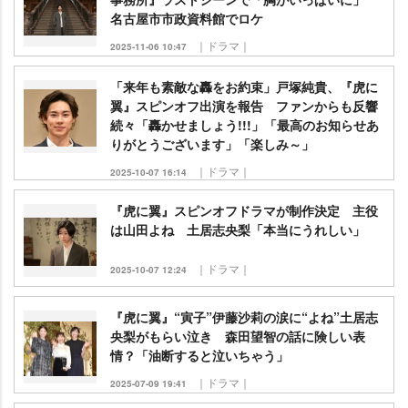
名古屋市市政資料館でロケ
｜ドラマ｜
2025-11-06 10:47
「来年も素敵な轟をお約束」戸塚純貴、『虎に
翼』スピンオフ出演を報告 ファンからも反響
続々「轟かせましょう!!!」「最高のお知らせあ
りがとうございます」「楽しみ～」
｜ドラマ｜
2025-10-07 16:14
『虎に翼』スピンオフドラマが制作決定 主役
は山田よね 土居志央梨「本当にうれしい」
｜ドラマ｜
2025-10-07 12:24
『虎に翼』“寅子”伊藤沙莉の涙に“よね”土居志
央梨がもらい泣き 森田望智の話に険しい表
情？「油断すると泣いちゃう」
｜ドラマ｜
2025-07-09 19:41