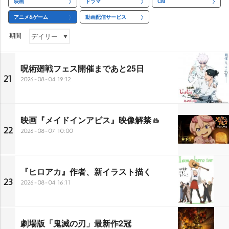
映画
ドラマ
CM
アニメ&ゲーム
動画配信サービス
期間
呪術廻戦フェス開催まであと25日
21
2026-08-04 19:12
映画『メイドインアビス』映像解禁
22
2026-08-07 10:00
『ヒロアカ』作者、新イラスト描く
23
2026-08-04 16:11
劇場版「鬼滅の刃」最新作2冠