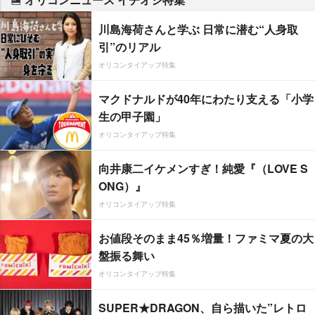
川島海荷さんと学ぶ 日常に潜む“人身取
引”のリアル
オリコンタイアップ特集
マクドナルドが40年にわたり支える「小学
生の甲子園」
オリコンタイアップ特集
向井康二イケメンすぎ！純愛『（LOVE S
ONG）』
オリコンタイアップ特集
お値段そのまま45％増量！ファミマ夏の大
盤振る舞い
オリコンタイアップ特集
SUPER★DRAGON、自ら描いた”レトロ