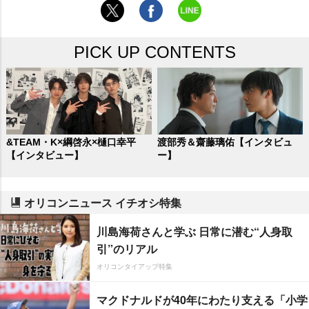
PICK UP CONTENTS
&TEAM・K×綱啓永×樋口幸平
渡部秀＆齋藤璃佑【インタビュ
【インタビュー】
ー】
オリコンニュース イチオシ特集
川島海荷さんと学ぶ 日常に潜む“人身取
引”のリアル
オリコンタイアップ特集
マクドナルドが40年にわたり支える「小学