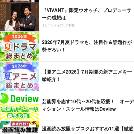
『VIVANT』限定ウオッチ、プロデューサ
ーの感想は
オリコンタイアップ特集
2026年7月夏ドラマも、注目作＆話題作が
勢ぞろい！
【夏アニメ2026】7月期夏の新アニメを一
挙紹介！
芸能界を志す10代～20代を応援！ オーデ
ィション・スクール情報はDeview
漫画読み放題サブスクおすすめ11選【徹底