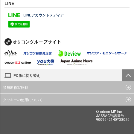
LINE
LINEアカウントメディア
PC版に切り替え
禁無断複写転載
クッキーの使用について
© oricon ME inc.
JASRAC許諾番号：
9009642140Y38026