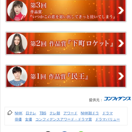
提供元：
NHK
日テレ
TBS
テレ朝
アワード
NHK朝ドラ
ドラマ
俳優
女優
コンフィデンスアワード・ドラマ賞
ドラマバリュー