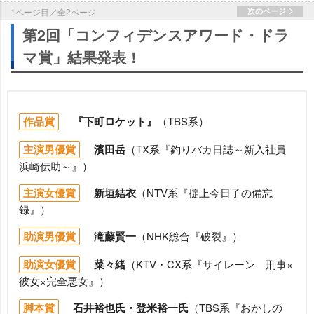
1ページ目／全2ページ
次のページ
第2回「コンフィデンスアワード・ドラ
マ賞」結果発表！
作品賞
『下町ロケット』
（TBS系）
主演男優賞
濱田岳
（TX系『釣りバカ日誌～新入社員
浜崎伝助～』）
主演女優賞
新垣結衣
（NTV系『掟上今日子の備忘
録』）
助演男優賞
滝藤賢一
（NHK総合『破裂』）
助演女優賞
菜々緒
（KTV・CX系『サイレーン 刑事×
彼女×完全悪女』）
脚本賞
石井裕也氏・登米裕一氏
（TBS系『おかしの