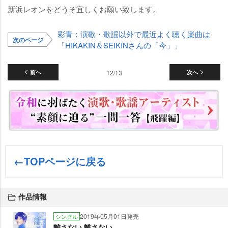
新浜レオンをどうぞ宜しくお願い致します。
彩青：演歌・歌謡以外で最近よく聴く楽曲は
次のページ
「HIKAKIN＆SEIKINさんの「今」」
前へ
12/13
次へ
←TOPページに戻る
作品情報
2019年05月01日発売
シングル
離さない 離さない