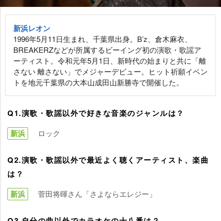
新浜レオン
1996年5月11日生まれ、千葉県出身。B’z、倉木麻衣、
BREAKERZなどが所属するビーイング初の演歌・歌謡ア
ーティスト。令和元年5月1日、新時代の始まりと共に「離
さない 離さない」でメジャーデビュー。ヒット祈願イベン
トを地元千葉県の大本山成田山新勝寺で開催した。
Q1.演歌・歌謡以外で好きな音楽のジャンルは？
新浜
ロック
Q2.演歌・歌謡以外で最近よく聴くアーティスト、楽曲
は？
新浜
菅田将暉さん「さよならエレジー」
Q3.自分の曲以外でカラオケの十八番は？