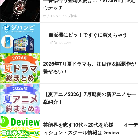
一番似合う登場人物は…『VIVANT』限定
ウオッチ
オリコンタイアップ特集
自販機にピッ！ですぐに買えちゃう
（PR）ジハンピ
2026年7月夏ドラマも、注目作＆話題作が
勢ぞろい！
【夏アニメ2026】7月期夏の新アニメを一
挙紹介！
芸能界を志す10代～20代を応援！ オーデ
ィション・スクール情報はDeview