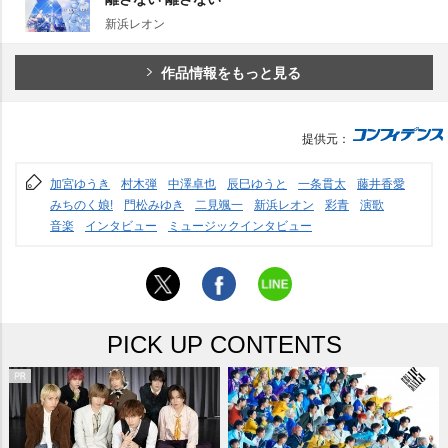
新浜レオン
作品情報をもっと見る
提供元：
加宮ゆうき
村木弾
中澤卓也
辰巳ゆうと
一条貫太
藤井香愛
みちのく娘!
門松みゆき
二見颯一
新浜レオン
彩青
演歌
音楽
インタビュー
ミュージックインタビュー
PICK UP CONTENTS