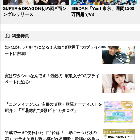
SUPER★DRAGON初の両A面シ
EBiDAN「Yes! 東京」週間1500
ングルリリース
万回超でV3
関連特集
知ればもっと好きになる!! 人気“演歌男子”のプライベ
ートに密着!!
実はワタシ○○なんです！気鋭の“演歌女子”のプライ
ベートに迫る!!
『コンフィデンス』注目の演歌・歌謡アーティストを
紹介！「百花繚乱“演歌ビト”カタログ」
平成で一番“使われた”曲1位は「世界に一つだけの
花」 カラオケ通じ歌い継がれる演歌・歌謡の名曲も