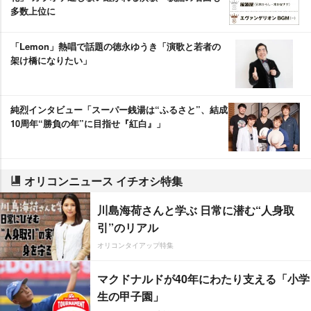
多数上位に
「Lemon」熱唱で話題の徳永ゆうき「演歌と若者の
架け橋になりたい」
純烈インタビュー「スーパー銭湯は“ふるさと”、結成
10周年“勝負の年”に目指せ『紅白』」
オリコンニュース イチオシ特集
川島海荷さんと学ぶ 日常に潜む“人身取
引”のリアル
オリコンタイアップ特集
マクドナルドが40年にわたり支える「小学
生の甲子園」