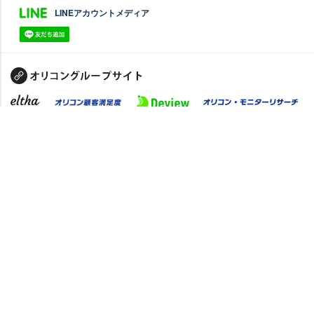
LINEアカウントメディア
PC版に切り替え
禁無断複写転載
クッキーの使用について
© oricon ME inc.
JASRAC許諾番号：
9009642140Y38026