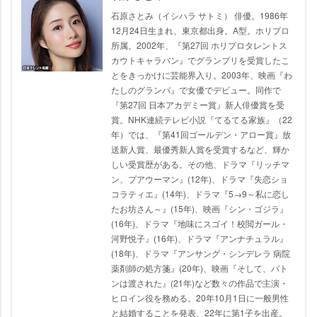
石原さとみ（イシハラ サトミ） 俳優。1986年
12月24日生まれ、東京都出身。A型。ホリプロ
所属。2002年、『第27回 ホリプロタレントス
カウトキャラバン』でグランプリを受賞したこ
とをきっかけに芸能界入り。2003年、映画『わ
たしのグランパ』で女優でデビュー。同作で
『第27回 日本アカデミー賞』新人俳優賞を受
賞。NHK連続テレビ小説『てるてる家族』（22
年）では、『第41回ゴールデン・アロー賞』放
送新人賞、最優秀新人賞を受賞するなど、輝か
しい受賞歴がある。その他、ドラマ『リッチマ
ン、プアウーマン』(12年)、ドラマ『失恋ショ
コラティエ』(14年)、ドラマ『5→9～私に恋し
たお坊さん～』(15年)、映画『シン・ゴジラ』
(16年)、ドラマ『地味にスゴイ！校閲ガール・
河野悦子』(16年)、ドラマ『アンナチュラル』
(18年)、ドラマ『アンサング・シンデレラ 病院
薬剤師の処方箋』(20年)、映画『そして、バト
ンは渡された』(21年)など数々の作品で主演・
ヒロイン役を務める。20年10月1日に一般男性
と結婚することを発表、22年に第1子を出産。