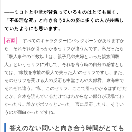
――ミコトと中堂が背負っているものはとても重く、
「不条理な死」と向き合う2人の姿に多くの人が共鳴し
ていたようにも思います。
石原
すべてのキャラクターにバックボーンがありますか
ら、それぞれが引っかかるセリフが違うんです。私だったら
「殺人事件の半数以上は、親子兄弟夫婦といった親族間殺
人」というセリフに対して、それを言う時の自分の感情とし
ては、“家族を家族の殺人で失った人”のセリフですし、また、
そのセリフを受ける人の反応も中堂さんや久部君、東海林で
それぞれ違う。“私、このセリフ、ここで引っかかるはずだ”だ
とか、台本を読んでいるだけではわからない部分が現場でわ
かったり。誰かがボソッといった一言に反応したり、そうい
うのが面白かったですね。
答えのない問いと向き合う時間がとても