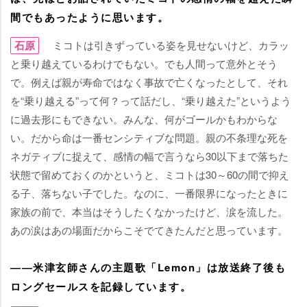
間でもあったように思います。
石原
ミコトは引きずっている姿を見せないけど、カラッ
と乗り越えているわけでもない。でも人間って意外とそう
で。例えば親が寿命ではなく事故で亡くなったとして、それ
を“乗り越える”って何？って話だし、“乗り越えた”というよう
に過去形にもできない。みんな、何がゴールかもわからな
い。だから命は一番センシティブな問題。親の不条理な死を
ネガティブに捉えて、感情の幅で言うなら30以下まで落ちた
状態で留めておくのかというと、ミコトは30～60の間で抑え
る子、落ちない子でした。なのに、一番限界になったときに
家族の前で、本当はそうしたくなかったけど、涙を流した。
あの涙はあの場面だからこそでてきたんだと思っています。
――米津玄師さんの主題歌「Lemon」は放送終了後も
ロングセールスを記録しています。