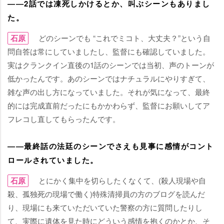
――2話では凍死しかけるとか、叫ぶシーンもありまし
た。
石原
どのシーンでも “これでミコト、大丈夫？”という自
問自答は常にしていましたし、監督にも確認していました。
実はクランクイン直後の1話のシーンでは当初、声のトーンが
低かったんです。あのシーンではナチュラルにやりすぎて、
雑な声の出し方になっていました。それが気になって、最終
的には完成直前だったにもかかわらず、監督にお願いしてア
フレコし直してもらったんです。
――最終話の法廷のシーンでさえも見事に感情がコント
ロールされていました。
石原
とにかく集中を切らしたくなくて、(殺人現場や自
殺、孤独死の現場で働く)特殊清掃員の方のブログを読んだ
り、現場にも来ていただいていた警察の方に質問したりし
て、実際に遺体を見た時にどういう感情を抱くのかとか、そ