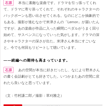
石原
本当に素敵な楽曲です。ドラマを引っ張ってくれ
て、ドラマに寄り添ってくれて、それぞれのキャラクターの
バックボーンも思い出させてくれる。なのにどこか抽象的で
もある。撮影が進むなかで米津さんの「Lemon」が届いたん
ですが、あの楽曲が作品に入った瞬間にペダルがうまく回り
始めて、サスペンスになっていった気がします。ドラマの深
さやキャラクターの深さが出た。米津さん本当にすごいな
と。今でも何回もリピートして聴いています。
――続編への期待も高まっています。
石原
あの空間が本当に好きだったし、なにより野木さん
の書く会話劇がとても好きでした。いつかまたあの空間に戻
れたら良いなと思っています。
（文：竹村謙二郎／撮影：草刈雅之）