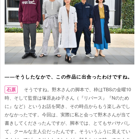
――そうしたなかで、この作品に出合ったわけですね。
石原
そうですね。野木さんの脚本で、枠はTBSの金曜10
時、そして監督は塚原あゆ子さん（『リバース』『Nのため
に』など）というお話を聞き、その時点からもう楽しみでし
かなかったです。今回は、実際に私と会って野木さんが当て
書きしてくださったんですが、脚本では、とてもサバサバし
て、クールな主人公だったんです。そういうふうに見えてい