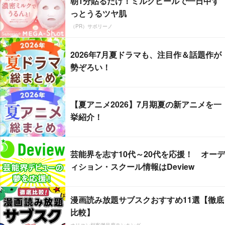
朝1分貼るだけ！ミルクピールで一日中ず
っとうるツヤ肌
（PR）サボリーノ
2026年7月夏ドラマも、注目作＆話題作が
勢ぞろい！
【夏アニメ2026】7月期夏の新アニメを一
挙紹介！
芸能界を志す10代～20代を応援！ オーデ
ィション・スクール情報はDeview
漫画読み放題サブスクおすすめ11選【徹底
比較】