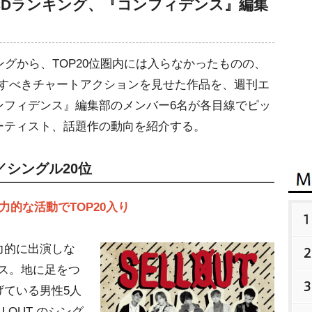
週間CDランキング、『コンフィデンス』編集
グから、TOP20位圏内には入らなかったものの、
目すべきチャートアクションを見せた作品を、週刊エ
ンフィデンス』編集部のメンバー6名が各目線でピッ
ーティスト、話題作の動向を紹介する。
s」／シングル20位
力的な活動でTOP20入り
1
力的に出演しな
2
ス。地に足をつ
3
げている男性5人
LOUT のシング