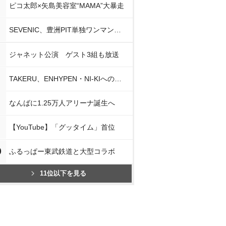
ピコ太郎×矢島美容室“MAMA”大暴走
SEVENIC、豊洲PIT単独ワンマン開催
ジャネット公演 ゲスト3組も放送
TAKERU、ENHYPEN・NI-KIへの思い
なんばに1.25万人アリーナ誕生へ
【YouTube】「グッタイム」首位
0
ふるっぱー東武鉄道と大型コラボ
11位以下を見る