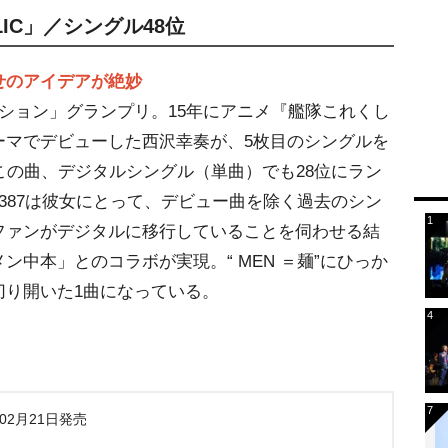
LIC」／シングル48位
せのアイデアが絶妙
ション」グランプリ。15年にアニメ『艦隊これくし
ーマでデビューした西沢幸奏が、5枚目のシングルを
この曲、デジタルシングル（単曲）でも28位にラン
387は彼女にとって、デビュー曲を除く過去のシン
ファンがデジタルに移行していることを伺わせる結
中本」とのコラボが実現。“ MEN ＝麺”にひっか
切り開いた1曲になっている。
年02月21日発売