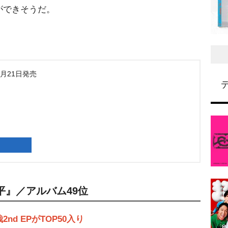
ができそうだ。
2月21日発売
平』／アルバム49位
d EPがTOP50入り