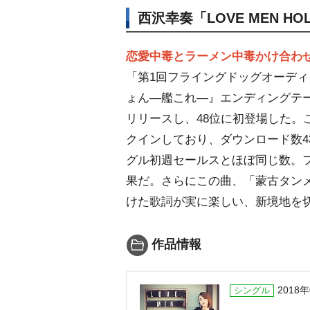
西沢幸奏「LOVE MEN HO
恋愛中毒とラーメン中毒かけ合わ
「第1回フライングドッグオーディ
ょん―艦これ―』エンディングテ
リリースし、48位に初登場した。
クインしており、ダウンロード数4
グル初週セールスとほぼ同じ数。
果だ。さらにこの曲、「蒙古タンメン
けた歌詞が実に楽しい、新境地を
作品情報
2018
シングル