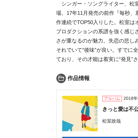
シンガー・ソングライター、松室政
場。17年11月発売の前作『毎秒、君
作連続でTOP50入りした。松室
プロダクションの系譜を強く感じ
さが重なるのが魅力。失恋の悲し
それでいて“後味”が良い。すでに
ており、その才能は着実に“発見”
作品情報
2018
アルバム
きっと愛は不
松室政哉