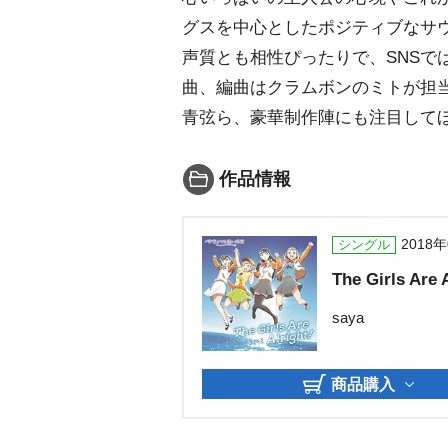
グスを中心としたポジティブなサウ
声質とも相性ぴったりで、SNSで
曲、編曲はクラムボンのミトが担
青弦ら、豪華制作陣にも注目して
作品情報
2018
シングル
The Girls Are A
saya
商品購入