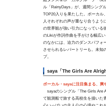
ル「RainyDays」が、週間シン
TOP20入りを果たした。ボーカル
人それぞれの声が重なり合うよう
の世界観が強い引力になっている
のLikiが作詞作曲を手がける幅広
のなかには、迫力のダンスパフォ
させられるレパートリーも。未知
プ。
saya「The Girls Are A
ボーカル・sayaに注目集まる、
sayaのシングル「The Girls A
て観測船で旅する高校生を描いた青
心いっぱいの主人公の心境やこれ