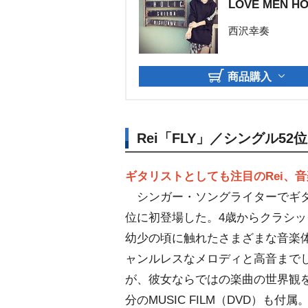
LOVE MEN HO
西沢幸奏
商品購入
Rei「FLY」／シングル52位
ギタリストとしても注目のRei、
シンガー・ソングライターでギタリ
位に初登場した。4歳からクラシッ
幼少の頃に触れたさまざまな音楽
ャンルレスなメロディと高音まで
が、彼女ならではの楽曲の世界観を
分のMUSIC FILM（DVD）も