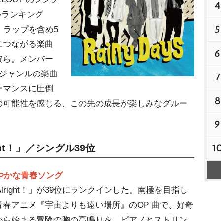
4
グルランキング
5
、ラップを含め5
につながる楽曲
6
彼ら。メンバー
いジャンルの楽曲
7
ーマンスに圧倒
8
の可能性を感じる、この先の成長が楽しみなグルー
9
1
lright！」／シングル39位
爽やかな青春ソング
re Alright！」が39位にランクインした。南極を目指し
春アニメ『宇宙よりも遠い場所』のOP 曲で、好奇
から始まる冒険の胸の高鳴りを、ピアノとストリン