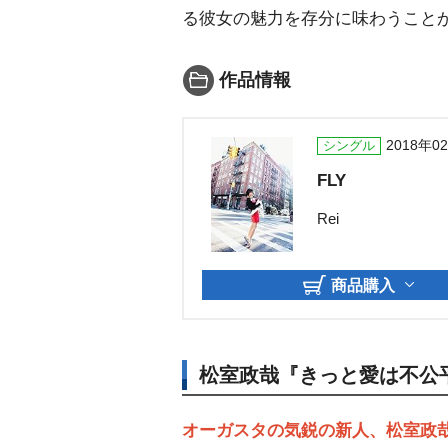
る彼女の魅力を存分に味わうこと
作品情報
2018年0
シングル
FLY
Rei
商品購入
松室政哉『きっと愛は不公
オーガスタの気鋭の新人、松室政哉2n