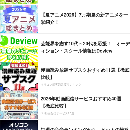
【夏アニメ2026】7月期夏の新アニメを一
挙紹介！
芸能界を志す10代～20代を応援！ オーデ
ィション・スクール情報はDeview
漫画読み放題サブスクおすすめ11選【徹底
比較】
オリコン顧客満足度ランキング
2026年動画配信サービスおすすめ40選
【徹底比較】
CS動画配信サービス20選
毎週の音楽ランキングから、ヒットの推移