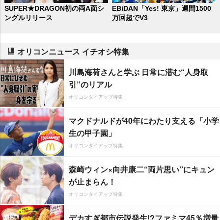
SUPER★DRAGON初の両A面シ
EBiDAN「Yes! 東京」週間1500
ングルリリース
万回超でV3
オリコンニュース イチオシ特集
川島海荷さんと学ぶ 日常に潜む“人身取
引”のリアル
オリコンタイアップ特集
マクドナルドが40年にわたり支える「小学
生の甲子園」
オリコンタイアップ特集
森崎ウィン×向井康二“両片思い”にキュン
が止まらん！
オリコンタイアップ特集
デカすぎ都市伝説発生!?ファミマ45％増量