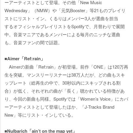
ーアーティストとして登場。その他「New Music
Wednesday」（NMW）や「元気Booster」等21ものプレイリ
ストにリスト・イン。くるりはメンバー3人が選曲を担当
するオフィシャルプレイリストをSpotifyで、月替わりで展開
中。音楽マニアであるメンバーによる毎月のニッチな選曲
も、音楽ファンの間で話題。
■Aimer「Ref:rain」
Aimerの新曲「Ref:rain」が初登場。前作「ONE」は120万再
生を突破。マンスリーリスナーは38万人だが、どの曲もスキ
ップレート（総再生の中で、30秒以内にスキップされる割
合）が低く、それぞれの曲が「長く」聴かれている特徴があ
り、今回の新曲も同様。Spotifyでは「Women’s Voice」にカバ
ーアーティストとして登場したほか、「J-Tracks Brand
New」等にリスト・インしている。
■Nulbarich「ain’t on the map yet」