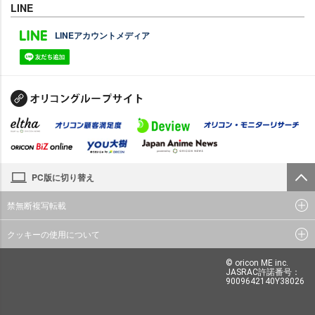
LINE
LINEアカウントメディア
PC版に切り替え
禁無断複写転載
クッキーの使用について
© oricon ME inc.
JASRAC許諾番号：
9009642140Y38026