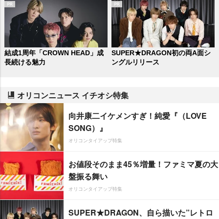
結成1周年「CROWN HEAD」成
SUPER★DRAGON初の両A面シ
長続ける魅力
ングルリリース
オリコンニュース イチオシ特集
向井康二イケメンすぎ！純愛『（LOVE
SONG）』
オリコンタイアップ特集
お値段そのまま45％増量！ファミマ夏の大
盤振る舞い
オリコンタイアップ特集
SUPER★DRAGON、自ら描いた”レトロ