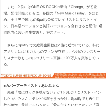
また、2 位にはONE OK ROCKの新曲「Change」が初登
場。配信開始とともに、各国の「New Music Friday」をはじ
め、全世界で93 ものSpotify公式プレイリストにリスト・イ
ン。日本語バージョンと英語バージョンを合わせると配信1 週
間以内に68万再生突破と、好スタート。
さらにSpotify での総再生回数は2 億に近づいている。特に
アメリカには18 万人ものファンが存在し、今月のマンスリー
リスナー数もこの曲のリリース直後に100 万人を突破してい
る。
■カバーアーティスト：あいみょん
先週「君はロックを聴かない」が1ヶ月ぶりにリスト・イン
したあいみょん。テレビ出演をきっかけにSpotifyでも再生回
数が急増。最新アルバムから「愛を伝えたいだとか」と「君