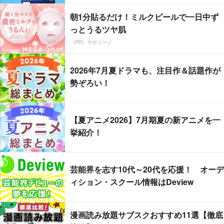
朝1分貼るだけ！ミルクピールで一日中ず
っとうるツヤ肌
（PR）サボリーノ
2026年7月夏ドラマも、注目作＆話題作が
勢ぞろい！
【夏アニメ2026】7月期夏の新アニメを一
挙紹介！
芸能界を志す10代～20代を応援！ オーデ
ィション・スクール情報はDeview
漫画読み放題サブスクおすすめ11選【徹底