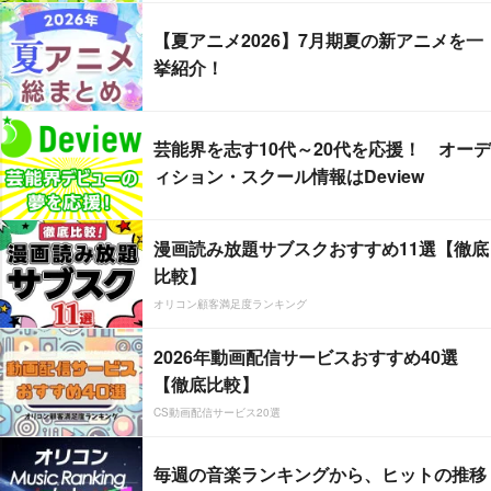
【夏アニメ2026】7月期夏の新アニメを一
挙紹介！
芸能界を志す10代～20代を応援！ オーデ
ィション・スクール情報はDeview
漫画読み放題サブスクおすすめ11選【徹底
比較】
オリコン顧客満足度ランキング
2026年動画配信サービスおすすめ40選
【徹底比較】
CS動画配信サービス20選
毎週の音楽ランキングから、ヒットの推移