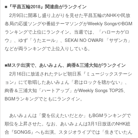
■『平昌五輪2018』関連曲がランクイン
2月9日に開幕し盛り上がりを見せた平昌五輪のNHKや民放
各局の応援ソングや番組テーマソングがWeekly SongsやBGM
ランキングで上位にランクイン。当週では、「ハローカゲロ
ウ」、ゆず「うたエール」、SEKAI NO OWARI 「サザンカ」
などが両ランキングで上位入りしている。
■Mステ出演で、あいみょん、絢香&三浦大知がランクイン
2月16日に放送されたテレビ朝日系『ミュージックステーシ
ョン』にて歌唱したあいみょん「君はロックを聴かない」、
絢香＆三浦大知「ハートアップ」がWeekly Songs TOP25、
BGMランキングでともにランクイン。
あいみょんは「愛を伝えたいだとか」もBGMランキングで
順位を上昇させた。なお、あいみょんは3月1日放送のNHK総
合『SONGS』へも出演。スタジオライブでは「生きていたん