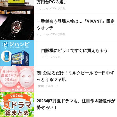
万円台PC３選」
オリコンタイアップ特集
一番似合う登場人物は…『VIVANT』限定
ウオッチ
オリコンタイアップ特集
自販機にピッ！ですぐに買えちゃう
（PR）ジハンピ
朝1分貼るだけ！ミルクピールで一日中ず
っとうるツヤ肌
（PR）サボリーノ
2026年7月夏ドラマも、注目作＆話題作が
勢ぞろい！