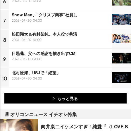
6
2026-08-03 16:06
Snow Man、“クリスプ商事”社員に
7
2026-07-30 04:00
松田翔太＆有村架純、本人役で共演
8
2026-06-09 16:00
目黒蓮、父への感謝を描き出すCM
9
2026-06-11 04:00
北村匠海、USJで「絶望」
10
2026-07-20 04:00
もっと見る
オリコンニュース イチオシ特集
向井康二イケメンすぎ！純愛『（LOVE S