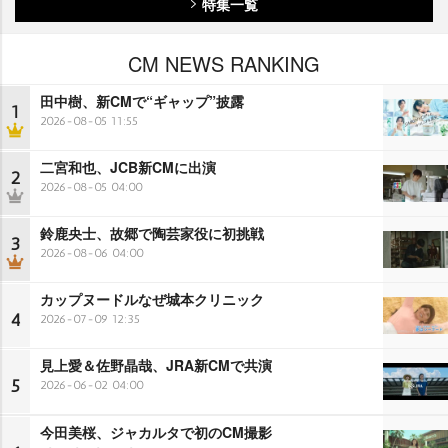
特集一覧
CM NEWS RANKING
田中樹、新CMで“ギャップ”披露
1
2026-08-05 11:55
二宮和也、JCB新CMに出演
2
2026-08-05 04:00
鈴鹿央士、故郷で陶芸家役に初挑戦
3
2026-08-06 04:00
カップヌードルなぜ城本クリニック
4
2026-07-09 12:35
見上愛＆佐野晶哉、JRA新CMで共演
5
2026-06-02 04:00
今田美桜、ジャカルタで初のCM撮影