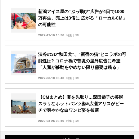
新潟アイス屋の“ぶっ飛び”広告が4日で1000
万再生、売上は3倍に 広がる「ローカルCM」
の可能性
2022-12-19 10:30
特集｜CM｜
渋谷の3D“秋田犬”、“新宿の猫”とコラボの可
能性は? コロナ禍で苦境の屋外広告に希望
「人類が移動をやめない限り需要は残る」
2022-08-10 08:40
特集｜CM｜
【CMまとめ】夏を先取り…深田恭子の美脚
スラリなホットパンツ姿&広瀬アリスがビー
チで爽やかな白ワンピ姿を披露
2022-05-25 08:40
特集｜CM｜