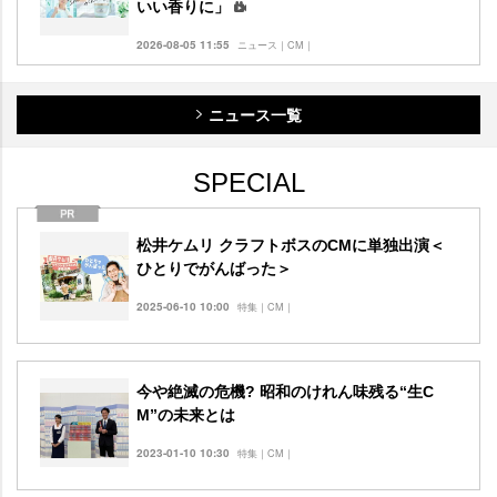
いい香りに」
2026-08-05 11:55
ニュース｜CM｜
ニュース一覧
SPECIAL
松井ケムリ クラフトボスのCMに単独出演＜
ひとりでがんばった＞
2025-06-10 10:00
特集｜CM｜
今や絶滅の危機? 昭和のけれん味残る“生C
M”の未来とは
2023-01-10 10:30
特集｜CM｜