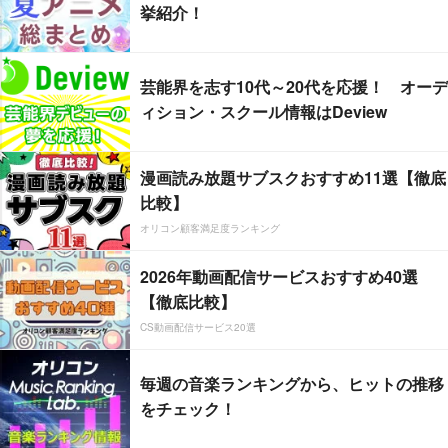
挙紹介！
芸能界を志す10代～20代を応援！ オーデ
ィション・スクール情報はDeview
漫画読み放題サブスクおすすめ11選【徹底
比較】
オリコン顧客満足度ランキング
2026年動画配信サービスおすすめ40選
【徹底比較】
CS動画配信サービス20選
毎週の音楽ランキングから、ヒットの推移
をチェック！