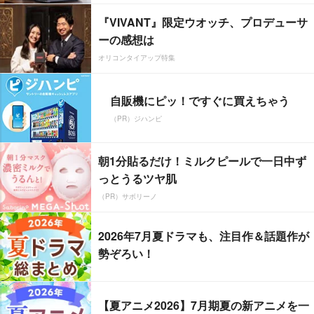
『VIVANT』限定ウオッチ、プロデューサ
ーの感想は
オリコンタイアップ特集
自販機にピッ！ですぐに買えちゃう
（PR）ジハンピ
朝1分貼るだけ！ミルクピールで一日中ず
っとうるツヤ肌
（PR）サボリーノ
2026年7月夏ドラマも、注目作＆話題作が
勢ぞろい！
【夏アニメ2026】7月期夏の新アニメを一