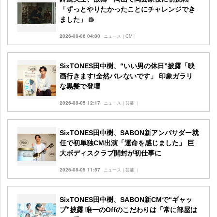
「ずっとやりたかったことにチャレンジでき
ました」
2026-08-06 04:00
ニュース｜CM｜
SixTONES田中樹、“いい男の休日”披露「映
画行きます!全然バレないです」 印象ガラリ
な黒髪で登壇
2026-08-05 12:17
ニュース｜芸能 ｜
SixTONES田中樹、SABON新アンバサダー就
任で初単独CM出演「運命を感じました」 巨
大ボディスクラブ開封が初仕事に
2026-08-05 11:57
ニュース｜芸能 ｜
SixTONES田中樹、SABON新CMで“ギャッ
プ”披露 唯一のOffのこだわりは「常に部屋は