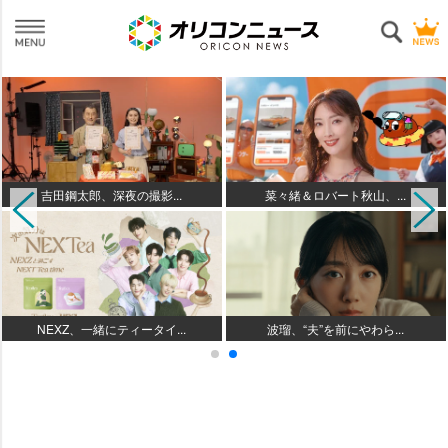
吉田鋼太郎、深夜の撮影...
菜々緒＆ロバート秋山、...
NEXZ、一緒にティータイ...
波瑠、“夫”を前にやわら...