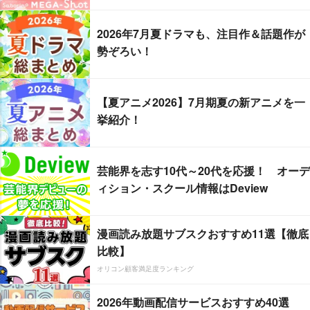
2026年7月夏ドラマも、注目作＆話題作が
勢ぞろい！
【夏アニメ2026】7月期夏の新アニメを一
挙紹介！
芸能界を志す10代～20代を応援！ オーデ
ィション・スクール情報はDeview
漫画読み放題サブスクおすすめ11選【徹底
比較】
オリコン顧客満足度ランキング
2026年動画配信サービスおすすめ40選