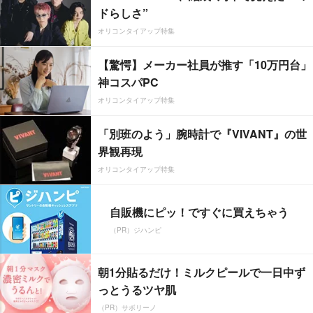
ドらしさ”
オリコンタイアップ特集
【驚愕】メーカー社員が推す「10万円台」
神コスパPC
オリコンタイアップ特集
「別班のよう」腕時計で『VIVANT』の世
界観再現
オリコンタイアップ特集
自販機にピッ！ですぐに買えちゃう
（PR）ジハンピ
朝1分貼るだけ！ミルクピールで一日中ず
っとうるツヤ肌
（PR）サボリーノ