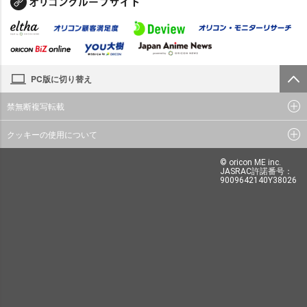
PC版に切り替え
禁無断複写転載
クッキーの使用について
© oricon ME inc.
JASRAC許諾番号：
9009642140Y38026