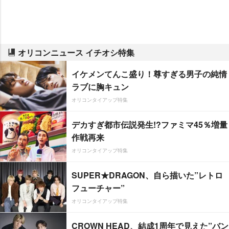
オリコンニュース イチオシ特集
イケメンてんこ盛り！尊すぎる男子の純情
ラブに胸キュン
オリコンタイアップ特集
デカすぎ都市伝説発生!?ファミマ45％増量
作戦再来
オリコンタイアップ特集
SUPER★DRAGON、自ら描いた”レトロ
フューチャー”
オリコンタイアップ特集
CROWN HEAD、結成1周年で見えた”バン