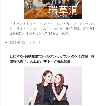
【キャスト】イ・ジョンソク、ムン・ガヨン、カン・ユソ
ク、リュ・ヘヨン、イム・ソンジェ【配信情報／公開日】
U-NEXTオリジナルとし7月5日より配信
2025-07-02
｜ドラマ｜
紅ゆずる×綺咲愛里“ゴールデンカップル”のケミ炸裂 韓
国時代劇『于氏王后』SPトーク番組配信