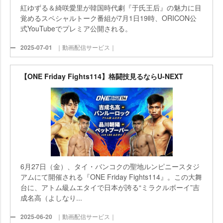
紅ゆずる＆綺咲愛里が韓国時代劇『于氏王后』の魅力に目
覚めるスペシャルトーク番組が7月1日19時、ORICON公
式YouTubeでプレミア公開される。
2025-07-01
｜動画配信サービス｜
【ONE Friday Fights114】格闘技見るならU-NEXT
6月27日（金）、タイ・バンコクの聖地ルンピニースタジ
アムにて開催される『ONE Friday Fights114』。この大舞
台に、アトム級ムエタイで日本が誇る“ミラクルボーイ”吉
成名高（よしなり...
2025-06-20
｜動画配信サービス｜