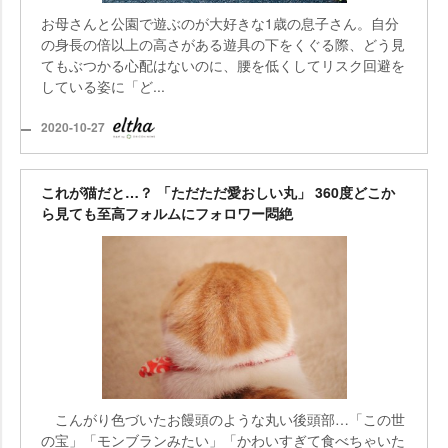
お母さんと公園で遊ぶのが大好きな1歳の息子さん。自分
の身長の倍以上の高さがある遊具の下をくぐる際、どう見
てもぶつかる心配はないのに、腰を低くしてリスク回避を
している姿に「ど...
2020-10-27
これが猫だと…？ 「ただただ愛おしい丸」 360度どこか
ら見ても至高フォルムにフォロワー悶絶
こんがり色づいたお饅頭のような丸い後頭部…「この世
の宝」「モンブランみたい」「かわいすぎて食べちゃいた