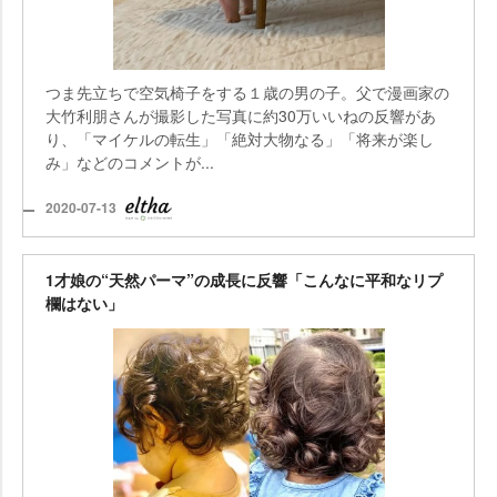
つま先立ちで空気椅子をする１歳の男の子。父で漫画家の
大竹利朋さんが撮影した写真に約30万いいねの反響があ
り、「マイケルの転生」「絶対大物なる」「将来が楽し
み」などのコメントが...
2020-07-13
1才娘の“天然パーマ”の成長に反響「こんなに平和なリプ
欄はない」