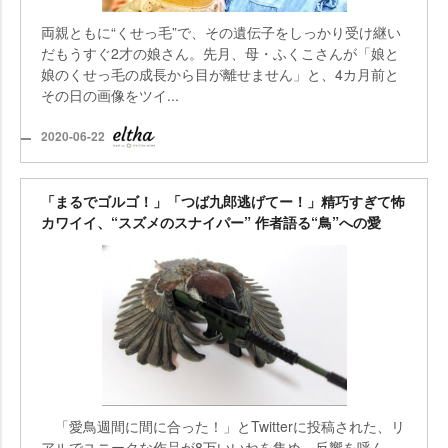
両親ともに“くせっ毛”で、その遺伝子をしっかり受け継い
だもうすぐ2才の娘さん。先月、母・ふくこさんが「娘と
娘のくせっ毛の成長から目が離せません」と、4カ月前と
その日の画像をツイ...
2020-06-22
「まるでゴルゴ！」「つば九郎逃げてー！」精巧すぎて怖
カワイイ、“スズメのスナイパー” 作者語る“鳥”への愛
「愛鳥週間に間に合った！」とTwitterに投稿された、リ
アルでユニークな作品が8万いいねを集め、反響を呼ん