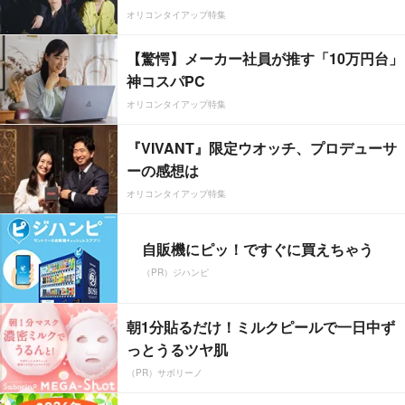
オリコンタイアップ特集
【驚愕】メーカー社員が推す「10万円台」
神コスパPC
オリコンタイアップ特集
『VIVANT』限定ウオッチ、プロデューサ
ーの感想は
オリコンタイアップ特集
自販機にピッ！ですぐに買えちゃう
（PR）ジハンピ
朝1分貼るだけ！ミルクピールで一日中ず
っとうるツヤ肌
（PR）サボリーノ