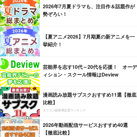
2026年7月夏ドラマも、注目作＆話題作が
勢ぞろい！
【夏アニメ2026】7月期夏の新アニメを一
挙紹介！
芸能界を志す10代～20代を応援！ オーデ
ィション・スクール情報はDeview
漫画読み放題サブスクおすすめ11選【徹底
比較】
オリコン顧客満足度ランキング
2026年動画配信サービスおすすめ40選
【徹底比較】