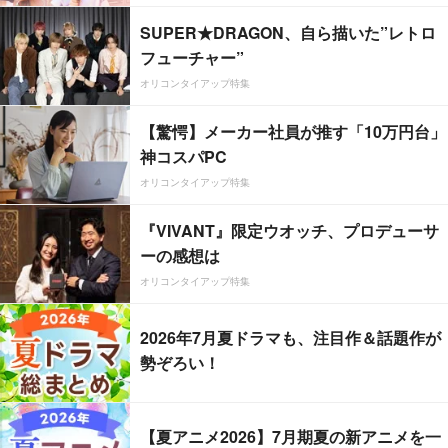
SUPER★DRAGON、自ら描いた”レトロ
フューチャー”
オリコンタイアップ特集
【驚愕】メーカー社員が推す「10万円台」
神コスパPC
オリコンタイアップ特集
『VIVANT』限定ウオッチ、プロデューサ
ーの感想は
オリコンタイアップ特集
2026年7月夏ドラマも、注目作＆話題作が
勢ぞろい！
【夏アニメ2026】7月期夏の新アニメを一