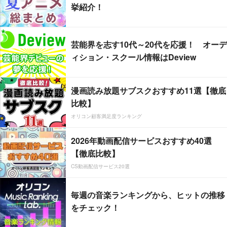
挙紹介！
芸能界を志す10代～20代を応援！ オーデ
ィション・スクール情報はDeview
漫画読み放題サブスクおすすめ11選【徹底
比較】
オリコン顧客満足度ランキング
2026年動画配信サービスおすすめ40選
【徹底比較】
CS動画配信サービス20選
毎週の音楽ランキングから、ヒットの推移
をチェック！