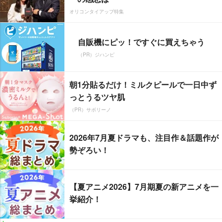
オリコンタイアップ特集
自販機にピッ！ですぐに買えちゃう
（PR）ジハンピ
朝1分貼るだけ！ミルクピールで一日中ず
っとうるツヤ肌
（PR）サボリーノ
2026年7月夏ドラマも、注目作＆話題作が
勢ぞろい！
【夏アニメ2026】7月期夏の新アニメを一
挙紹介！