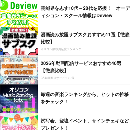
芸能界を志す10代～20代を応援！ オーデ
ィション・スクール情報はDeview
漫画読み放題サブスクおすすめ11選【徹底
比較】
オリコン顧客満足度ランキング
2026年動画配信サービスおすすめ40選
【徹底比較】
CS動画配信サービス20選
毎週の音楽ランキングから、ヒットの推移
をチェック！
試写会、登壇イベント、サインチェキなど
プレゼント！