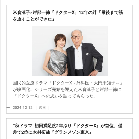
米倉涼子×岸部一徳『ドクターX』12年の絆「最後まで筋
を通すことができた」
国民的医療ドラマ『ドクターX～外科医・大門未知子～』
が映画化。シリーズ完結を迎えた米倉涼子と岸部一徳に
『ドクターX』への思いを語ってもらった。
2024-12-12
｜映画｜
“秋ドラマ”初回満足度2年ぶり『ドクターX』が首位、僅
差で2位に木村拓哉『グランメゾン東京』