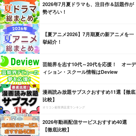
2026年7月夏ドラマも、注目作＆話題作が
勢ぞろい！
【夏アニメ2026】7月期夏の新アニメを一
挙紹介！
芸能界を志す10代～20代を応援！ オーデ
ィション・スクール情報はDeview
漫画読み放題サブスクおすすめ11選【徹底
比較】
オリコン顧客満足度ランキング
2026年動画配信サービスおすすめ40選
【徹底比較】