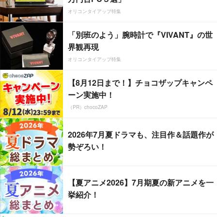
オリコンタイアップ特集
「別班のよう」腕時計で『VIVANT』の世
界観再現
オリコンタイアップ特集
【8月12日まで！】チョコザップキャンペ
ーン実施中！
（PR）chocoZAP
2026年7月夏ドラマも、注目作＆話題作が
勢ぞろい！
【夏アニメ2026】7月期夏の新アニメを一
挙紹介！