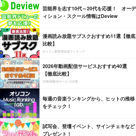
芸能界を志す10代～20代を応援！ オーデ
ィション・スクール情報はDeview
漫画読み放題サブスクおすすめ11選【徹底
比較】
オリコン顧客満足度ランキング
2026年動画配信サービスおすすめ40選
【徹底比較】
CS動画配信サービス20選
毎週の音楽ランキングから、ヒットの推移
をチェック！
試写会、登壇イベント、サインチェキなど
プレゼント！