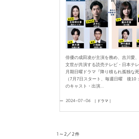
俳優の成田凌が主演を務め、吉川愛
文世が共演する読売テレビ・日本テレ
月期日曜ドラマ『降り積もれ孤独な
（7月7日スタート、毎週日曜 後10：
のキャスト・出演...
2024-07-06
｜ドラマ｜
1～2／2
件