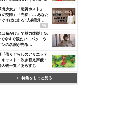
家出少女」「悪質ホスト」
援助交際」「売春」… あなた
すぐそばにある“人身取引…
恋は命がけ』で魅力炸裂！Ne
flixで今すぐ観たい…パク・ウ
ビンの名演が光る…
画『借りぐらしのアリエッテ
』キャスト・吹き替え声優・
場人物一覧／あらすじ
特集をもっと見る