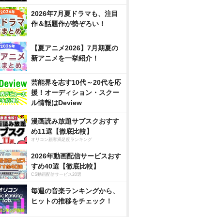
2026年7月夏ドラマも、注目
作＆話題作が勢ぞろい！
【夏アニメ2026】7月期夏の
新アニメを一挙紹介！
芸能界を志す10代～20代を応
援！オーディション・スクー
ル情報はDeview
漫画読み放題サブスクおすす
め11選【徹底比較】
オリコン顧客満足度ランキング
2026年動画配信サービスおす
すめ40選【徹底比較】
CS動画配信サービス20選
毎週の音楽ランキングから、
ヒットの推移をチェック！