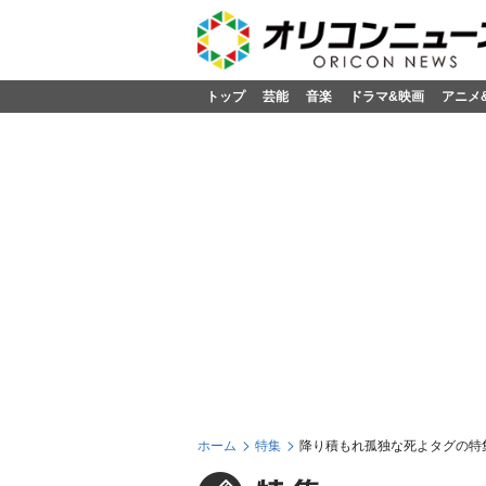
トップ
芸能
音楽
ドラマ&映画
アニメ
ホーム
特集
降り積もれ孤独な死よタグの特