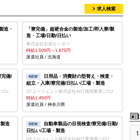
求人検索
/製造・
「寮完備」超硬合金の製造/加工/即入寮/製
造・工場/日勤/日払い
株式会社京栄センター
時給1,500円～1,875円
派遣社員 / 北海道
完備/
日用品・消費財の型替え・検査・
NEW
組立・入庫/寮完備/日払い/工場・製造
二CU
UTエージェント株式会社AGT南関東第二CU
時給1,450円
派遣社員 / 神奈川県
・製造
自動車製品の目視検査/寮完備/日勤/
NEW
日払い/工場・製造
1
UTエージェント株式会社AGT東海第一CU