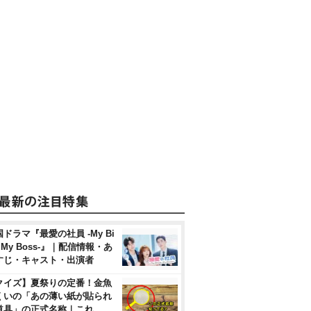
ドラマ『最愛の社員 -My Bi
, My Boss-』｜配信情報・あ
すじ・キャスト・出演者
クイズ】夏祭りの定番！金魚
くいの「あの薄い紙が貼られ
道具」の正式名称｜これ、…