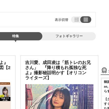
表示切替
特集
フォトギャラリー
よ』
吉川愛、成田凌は「筋トレのお兄
図【2
さん」 『降り積もれ孤独な死
よ』撮影秘話明かす【オリコン
ライターズ】
韓国
as
ら
【
す
た