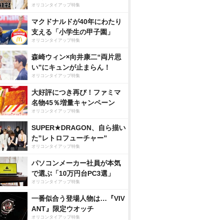
オリコンタイアップ特集
マクドナルドが40年にわたり
支える「小学生の甲子園」
オリコンタイアップ特集
森崎ウィン×向井康二“両片思
い”にキュンが止まらん！
オリコンタイアップ特集
大好評につき再び！ファミマ
名物45％増量キャンペーン
オリコンタイアップ特集
SUPER★DRAGON、自ら描い
た”レトロフューチャー”
オリコンタイアップ特集
パソコンメーカー社員が本気
で選ぶ「10万円台PC3選」
オリコンタイアップ特集
一番似合う登場人物は…『VIV
ANT』限定ウオッチ
オリコンタイアップ特集