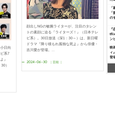
「
「
の
顔出しNGの敏腕ライターが、注目のタレン
『
トの素顔に迫る『ライターズ！』（日本テレ
t
ビ系）。30日放送（深1：30～）は、新日曜
ン
ドラマ『降り積もれ孤独な死よ』から俳優・
映
、小日向
吉川愛が登場。...
ィ
ビ系7
登
死よ』
2024-06-30
｜芸能 ｜
30）