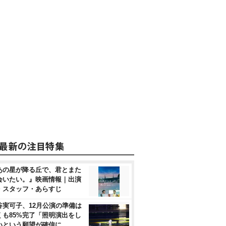
あの星が降る丘で、君とまた
会いたい。』映画情報｜出演
・スタッフ・あらすじ
谷実可子、12月公演の準備は
くも85%完了「照明演出をし
いという願望が確信に…