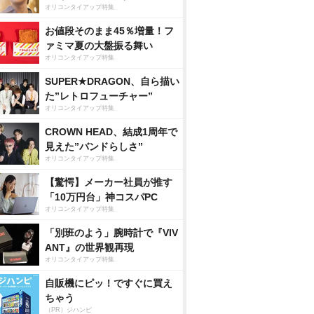
オリコンタイアップ特集
お値段そのまま45％増量！フ
ァミマ夏の大盤振る舞い
オリコンタイアップ特集
SUPER★DRAGON、自ら描い
た”レトロフューチャー”
オリコンタイアップ特集
CROWN HEAD、結成1周年で
見えた”バンドらしさ”
オリコンタイアップ特集
【驚愕】メーカー社員が推す
「10万円台」神コスパPC
オリコンタイアップ特集
「別班のよう」腕時計で『VIV
ANT』の世界観再現
オリコンタイアップ特集
自販機にピッ！ですぐに買え
ちゃう
（PR）ジハンピ