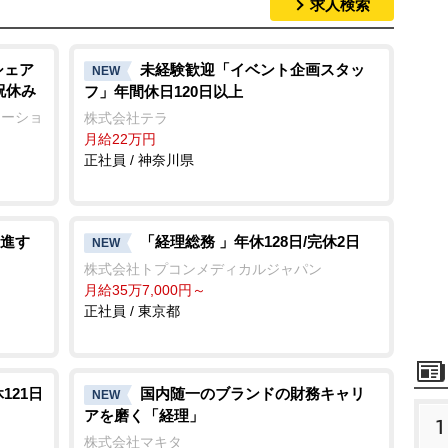
求人検索
シェア
未経験歓迎「イベント企画スタッ
NEW
祝休み
フ」年間休日120日以上
レーショ
株式会社テラ
月給22万円
正社員 / 神奈川県
進す
「経理総務 」年休128日/完休2日
NEW
株式会社トプコンメディカルジャパン
月給35万7,000円～
正社員 / 東京都
121日
国内随一のブランドの財務キャリ
NEW
アを磨く「経理」
1
株式会社マキタ