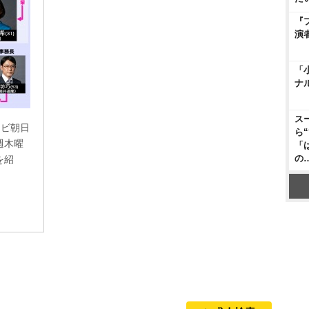
『
演
「
ナ
ス
レビ朝日
ら
週木曜
「
の
を紹