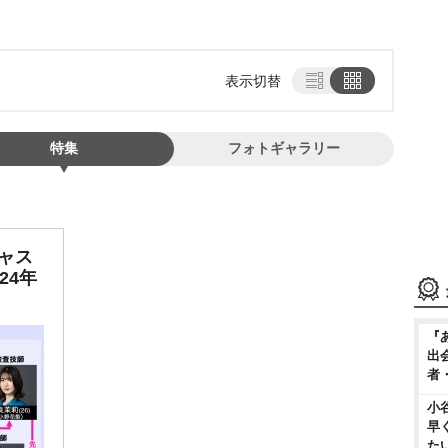
表示切替
特集
フォトギャラリー
ャス
24年
『
出
者
小
早
た