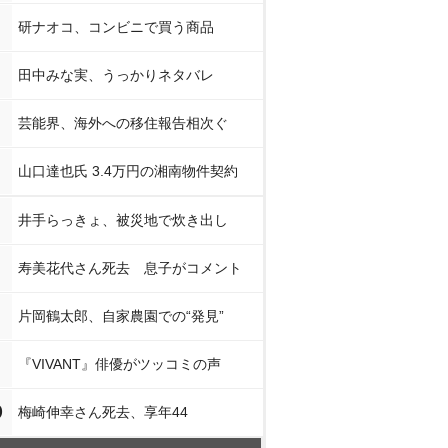
研ナオコ、コンビニで買う商品
田中みな実、うっかりネタバレ
芸能界、海外への移住報告相次ぐ
山口達也氏 3.4万円の湘南物件契約
井手らっきょ、被災地で炊き出し
寿美花代さん死去 息子がコメント
片岡鶴太郎、自家農園での“発見”
『VIVANT』俳優がツッコミの声
0
梅崎伸幸さん死去、享年44