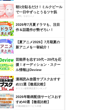
朝1分貼るだけ！ミルクピール
で一日中ずっとうるツヤ肌
（PR）サボリーノ
2026年7月夏ドラマも、注目
作＆話題作が勢ぞろい！
【夏アニメ2026】7月期夏の
新アニメを一挙紹介！
芸能界を志す10代～20代を応
援！オーディション・スクー
ル情報はDeview
漫画読み放題サブスクおすす
め11選【徹底比較】
オリコン顧客満足度ランキング
2026年動画配信サービスおす
すめ40選【徹底比較】
CS動画配信サービス20選