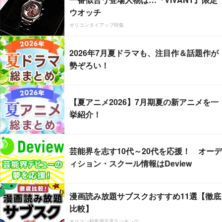
ウオッチ
オリコンタイアップ特集
2026年7月夏ドラマも、注目作＆話題作が
勢ぞろい！
【夏アニメ2026】7月期夏の新アニメを一
挙紹介！
芸能界を志す10代～20代を応援！ オーデ
ィション・スクール情報はDeview
漫画読み放題サブスクおすすめ11選【徹底
比較】
オリコン顧客満足度ランキング