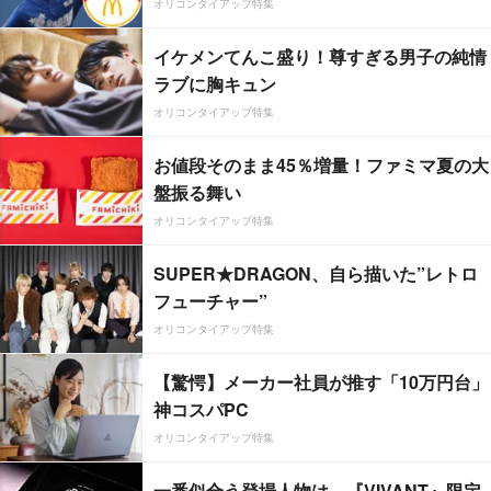
オリコンタイアップ特集
イケメンてんこ盛り！尊すぎる男子の純情
ラブに胸キュン
オリコンタイアップ特集
お値段そのまま45％増量！ファミマ夏の大
盤振る舞い
オリコンタイアップ特集
SUPER★DRAGON、自ら描いた”レトロ
フューチャー”
オリコンタイアップ特集
【驚愕】メーカー社員が推す「10万円台」
神コスパPC
オリコンタイアップ特集
一番似合う登場人物は…『VIVANT』限定