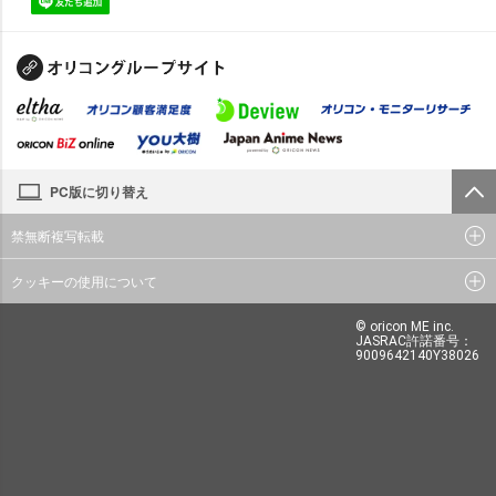
PC版に切り替え
禁無断複写転載
クッキーの使用について
© oricon ME inc.
JASRAC許諾番号：
9009642140Y38026