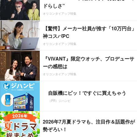
ドらしさ”
オリコンタイアップ特集
【驚愕】メーカー社員が推す「10万円台」
神コスパPC
オリコンタイアップ特集
『VIVANT』限定ウオッチ、プロデューサ
ーの感想は
オリコンタイアップ特集
自販機にピッ！ですぐに買えちゃう
（PR）ジハンピ
2026年7月夏ドラマも、注目作＆話題作が
勢ぞろい！