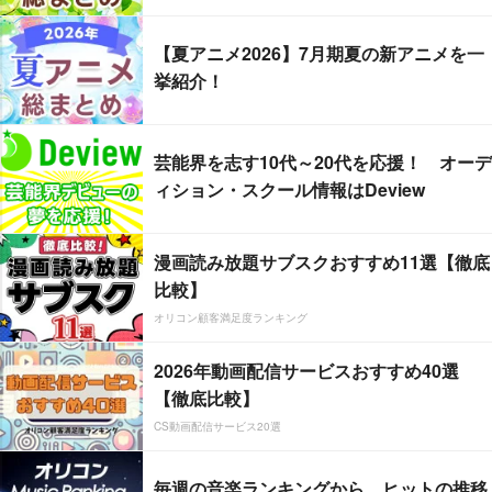
【夏アニメ2026】7月期夏の新アニメを一
挙紹介！
芸能界を志す10代～20代を応援！ オーデ
ィション・スクール情報はDeview
漫画読み放題サブスクおすすめ11選【徹底
比較】
オリコン顧客満足度ランキング
2026年動画配信サービスおすすめ40選
【徹底比較】
CS動画配信サービス20選
毎週の音楽ランキングから、ヒットの推移