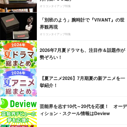
オリコンタイアップ特集
「別班のよう」腕時計で『VIVANT』の世
界観再現
オリコンタイアップ特集
2026年7月夏ドラマも、注目作＆話題作が
勢ぞろい！
【夏アニメ2026】7月期夏の新アニメを一
挙紹介！
芸能界を志す10代～20代を応援！ オーデ
ィション・スクール情報はDeview