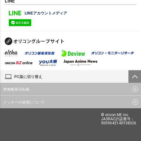
LINE
LINEアカウントメディア
PC版に切り替え
禁無断複写転載
クッキーの使用について
© oricon ME inc.
JASRAC許諾番号：
9009642140Y38026