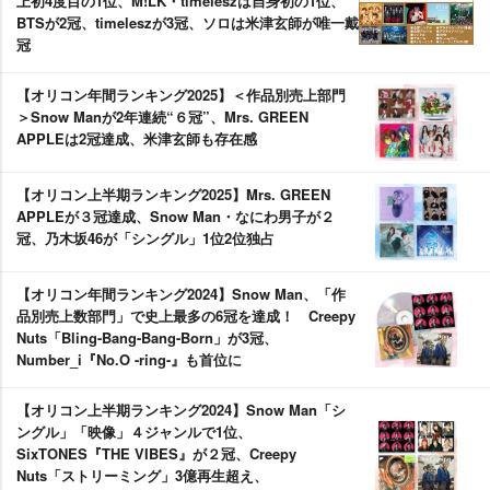
上初4度目の1位、M!LK・timeleszは自身初の1位、
BTSが2冠、timeleszが3冠、ソロは米津玄師が唯一戴
冠
【オリコン年間ランキング2025】＜作品別売上部門
＞Snow Manが2年連続“６冠”、Mrs. GREEN
APPLEは2冠達成、米津玄師も存在感
【オリコン上半期ランキング2025】Mrs. GREEN
APPLEが３冠達成、Snow Man・なにわ男子が２
冠、乃木坂46が「シングル」1位2位独占
【オリコン年間ランキング2024】Snow Man、「作
品別売上数部門」で史上最多の6冠を達成！ Creepy
Nuts「Bling-Bang-Bang-Born」が3冠、
Number_i『No.O -ring-』も首位に
【オリコン上半期ランキング2024】Snow Man「シ
ングル」「映像」４ジャンルで1位、
SixTONES『THE VIBES』が２冠、Creepy
Nuts「ストリーミング」3億再生超え、