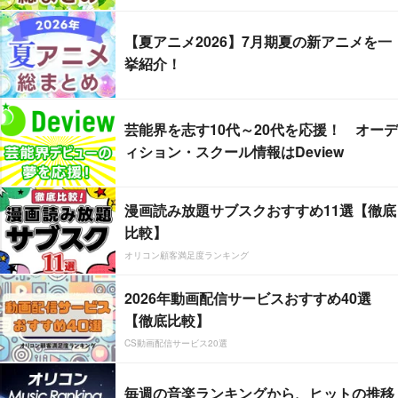
【夏アニメ2026】7月期夏の新アニメを一
挙紹介！
芸能界を志す10代～20代を応援！ オーデ
ィション・スクール情報はDeview
漫画読み放題サブスクおすすめ11選【徹底
比較】
オリコン顧客満足度ランキング
2026年動画配信サービスおすすめ40選
【徹底比較】
CS動画配信サービス20選
毎週の音楽ランキングから、ヒットの推移