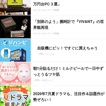
万円台PC３選」
オリコンタイアップ特集
「別班のよう」腕時計で『VIVANT』の世
界観再現
オリコンタイアップ特集
自販機にピッ！ですぐに買えちゃう
（PR）ジハンピ
朝1分貼るだけ！ミルクピールで一日中ず
っとうるツヤ肌
（PR）サボリーノ
2026年7月夏ドラマも、注目作＆話題作が
勢ぞろい！