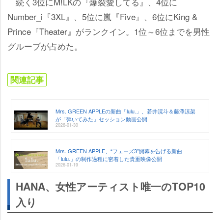
続く3位にM!LKの『爆裂愛してる』、4位に
Number_i『3XL』、5位に嵐『Five』、6位にKing &
Prince『Theater』がランクイン。1位～6位までを男性
グループが占めた。
関連記事
Mrs. GREEN APPLEの新曲「lulu.」、若井滉斗＆藤澤涼架
が「弾いてみた」セッション動画公開
2026-01-30
Mrs. GREEN APPLE、“フェーズ3”開幕を告げる新曲
「lulu.」の制作過程に密着した貴重映像公開
2026-01-19
HANA、女性アーティスト唯一のTOP10
入り