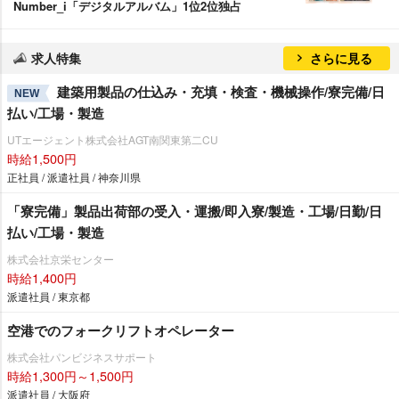
Number_i「デジタルアルバム」1位2位独占
求人特集
さらに見る
建築用製品の仕込み・充填・検査・機械操作/寮完備/日
NEW
払い/工場・製造
UTエージェント株式会社AGT南関東第二CU
時給1,500円
正社員 / 派遣社員 / 神奈川県
「寮完備」製品出荷部の受入・運搬/即入寮/製造・工場/日勤/日
払い/工場・製造
株式会社京栄センター
時給1,400円
派遣社員 / 東京都
空港でのフォークリフトオペレーター
株式会社パンビジネスサポート
時給1,300円～1,500円
派遣社員 / 大阪府