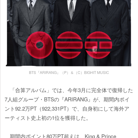
BTS『ARIRANG』（P）＆（C）BIGHIT MUSIC
「合算アルバム」では、今年3月に完全体で復帰した
7人組グループ・BTSの『ARIRANG』が、期間内ポイ
ント92.2万PT（922,331PT）で、自身初にして海外ア
ーティスト史上初の1位を獲得した。
期間内ポイント80万PT超えは、King & Prince、