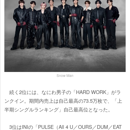
Snow Man
続く2位には、なにわ男子の「HARD WORK」がラ
ンクイン。期間内売上は自己最高の73.5万枚で、「上
半期シングルランキング」自己最高位となった。
3位はINIの「PULSE（All 4 U／OURS／DUM／EAT