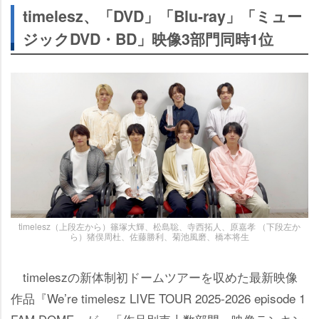
timelesz、「DVD」「Blu-ray」「ミュー
ジックDVD・BD」映像3部門同時1位
timelesz（上段左から）篠塚大輝、松島聡、寺西拓人、原嘉孝 （下段左か
ら）猪俣周杜、佐藤勝利、菊池風磨、橋本将生
timeleszの新体制初ドームツアーを収めた最新映像
作品『We’re timelesz LIVE TOUR 2025-2026 episode 1