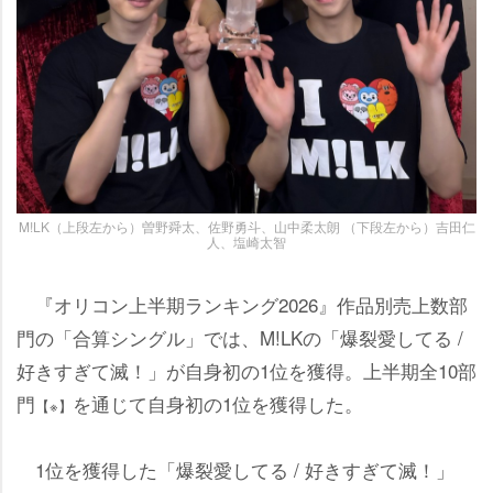
M!LK（上段左から）曽野舜太、佐野勇斗、山中柔太朗 （下段左から）吉田仁
人、塩崎太智
『オリコン上半期ランキング2026』作品別売上数部
門の「合算シングル」では、M!LKの「爆裂愛してる /
好きすぎて滅！」が自身初の1位を獲得。上半期全10部
門
を通じて自身初の1位を獲得した。
【※】
1位を獲得した「爆裂愛してる / 好きすぎて滅！」