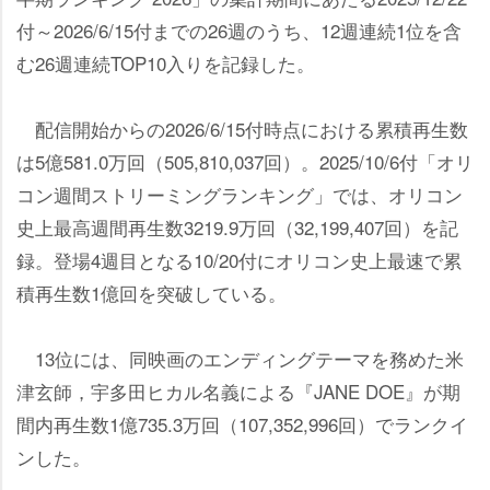
付～2026/6/15付までの26週のうち、12週連続1位を含
む26週連続TOP10入りを記録した。
配信開始からの2026/6/15付時点における累積再生数
は5億581.0万回（505,810,037回）。2025/10/6付「オリ
コン週間ストリーミングランキング」では、オリコン
史上最高週間再生数3219.9万回（32,199,407回）を記
録。登場4週目となる10/20付にオリコン史上最速で累
積再生数1億回を突破している。
13位には、同映画のエンディングテーマを務めた米
津玄師，宇多田ヒカル名義による『JANE DOE』が期
間内再生数1億735.3万回（107,352,996回）でランクイ
ンした。