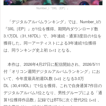
Number_i『3XL［EP］』
「デジタルアルバムランキング」では、Number_iの
『3XL［EP］』が1位を獲得。期間内ダウンロード数
3.1万DL（31,187DL）で、3年連続・通算3度目の1位を
獲得した。同一アーティストによる3年連続1位獲得
は、同ランキング史上初
となる。
【※1】
本作は、2026年4月27日に配信開始され、2026/5/11
付「オリコン週間デジタルアルバムランキング」にお
いて、今年度最高初週DL数
となる3.0万
【※2】
DL（30,419DL）で1位を獲得。これで自身通算7作目の
デジタルアルバム1位となり、男性グループによる「通
算1位獲得作品数」記録ではBTSに次ぐ歴代2位
、
【※3】