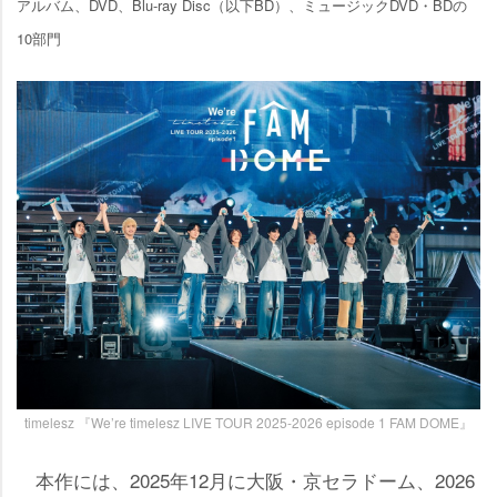
アルバム、DVD、Blu-ray Disc（以下BD）、ミュージックDVD・BDの
10部門
timelesz 『We’re timelesz LIVE TOUR 2025-2026 episode 1 FAM DOME』
本作には、2025年12月に大阪・京セラドーム、2026