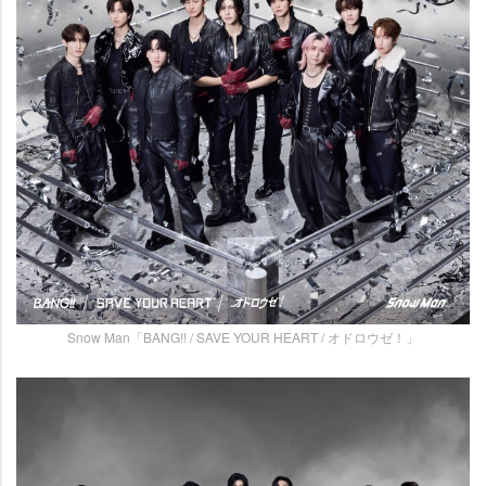
Snow Man「BANG!! / SAVE YOUR HEART / オドロウゼ！」