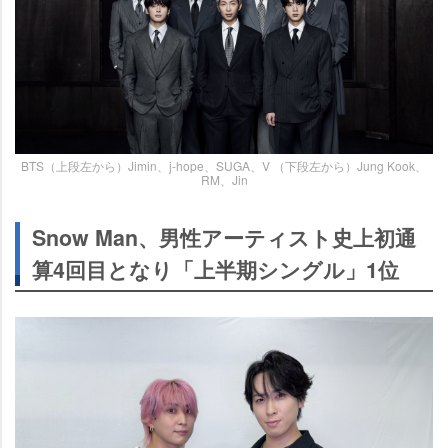
BTS（上段左から）Jimin、j-hope、SUGA、V （下段左から）Jung Kook、
RM、Jin
Snow Man、男性アーティスト史上初通
算4回目となり「上半期シングル」1位