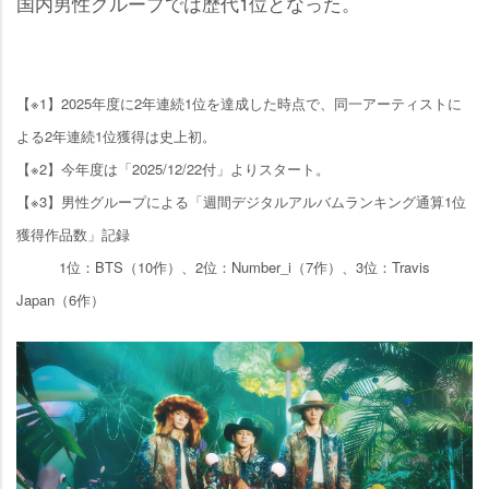
国内男性グループでは歴代1位となった。
【※1】2025年度に2年連続1位を達成した時点で、同一アーティストに
よる2年連続1位獲得は史上初。
【※2】今年度は「2025/12/22付」よりスタート。
【※3】男性グループによる「週間デジタルアルバムランキング通算1位
獲得作品数」記録
1位：BTS（10作）、2位：Number_i（7作）、3位：Travis
Japan（6作）