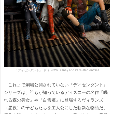
『ディセンダント』（C）2026 Disney and its related entities
これまで劇場公開されていない『ディセンダント』
シリーズは、誰もが知っているディズニーの名作『眠
れる森の美女』や『白雪姫』に登場するヴィランズ
（悪役）の子どもたちを主人公にした斬新な物語だ。