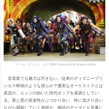
『ディセンダント3』（C）2026 Disney and its related entities
音楽面でも魅力は尽きない。従来のディズニープリ
ンセス映画のような清らかで優美なオーケストラとは
真逆の、エッジの効いた現代ポップを基調としてい
る。善と悪の音楽性がぶつかり合い、時に混ざり合い
ながら調和していく過程が、物語のテーマとも見事に