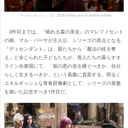
『ディセンダント』（C）2026 Disney and its related entities
3作目までは、『眠れる森の美女』のマレフィセント
の娘、マル・バーサが主人公。シリーズの原点となる
『ディセンダント』は、親たちから「魔法の杖を奪
え」と命じられた子どもたちが、善人たちの暮らすオ
ラドン合衆国にて、「親の悪の道を継ぐべきか、自分
らしく生きるべきか」という葛藤に直面する。明るく
エネルギッシュな青春群像劇として、シリーズの基盤
を築いた記念すべき1作目だ。