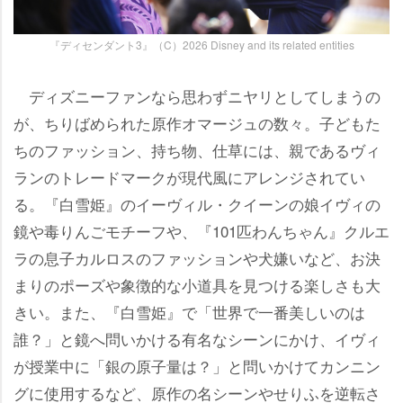
『ディセンダント3』（C）2026 Disney and its related entities
ディズニーファンなら思わずニヤリとしてしまうの
が、ちりばめられた原作オマージュの数々。子どもた
ちのファッション、持ち物、仕草には、親であるヴィ
ランのトレードマークが現代風にアレンジされてい
る。『白雪姫』のイーヴィル・クイーンの娘イヴィの
鏡や毒りんごモチーフや、『101匹わんちゃん』クルエ
ラの息子カルロスのファッションや犬嫌いなど、お決
まりのポーズや象徴的な小道具を見つける楽しさも大
きい。また、『白雪姫』で「世界で一番美しいのは
誰？」と鏡へ問いかける有名なシーンにかけ、イヴィ
が授業中に「銀の原子量は？」と問いかけてカンニン
グに使用するなど、原作の名シーンやせりふを逆転さ