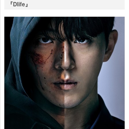
『Dlife』