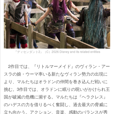
『ディセンダント2』（C）2026 Disney and its related entities
2作目では、『リトルマーメイド』のヴィラン・アー
スラの娘・ウーマ率いる新たなヴィラン勢力の出現に
より、マルたちはオラドンの仲間を巻き込んだ戦いに
挑む。3作目では、オラドンに眠りの呪いがかけられ王
国が破滅の危機に瀕する。マルたちは『ヘラクレス』
のハデスの力を借りるべく奮闘し、過去最大の脅威に
立ち向かう。アクション、音楽、感動のバランスが秀