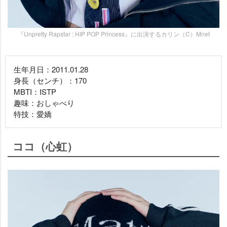
『Unpretty Rapstar : HIP POP Princess』に出演するカリン（C）Mnet
生年月日：2011.01.28
身長（センチ）：170
MBTI：ISTP
趣味：おしゃべり
特技：愛嬌
ココ（心虹）