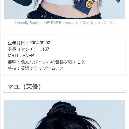
『Unpretty Rapstar : HIP POP Princess』に出演するココ（C）Mnet
生年月日：2004.09.02
身長（センチ）：167
MBTI：ENFP
趣味：色んなジャンルの音楽を聴くこと
特技：英語でラップすること
マユ（茉優）