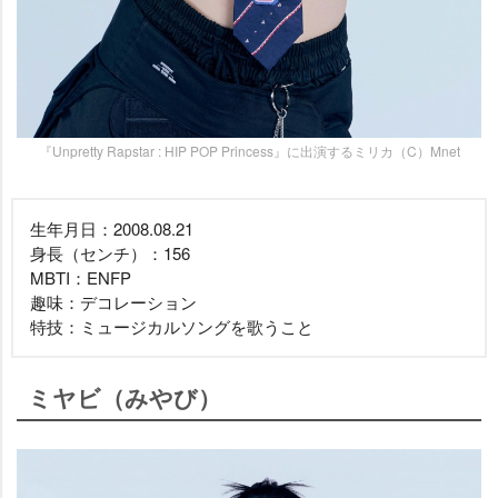
『Unpretty Rapstar : HIP POP Princess』に出演するミリカ（C）Mnet
生年月日：2008.08.21
身長（センチ）：156
MBTI：ENFP
趣味：デコレーション
特技：ミュージカルソングを歌うこと
ミヤビ（みやび）