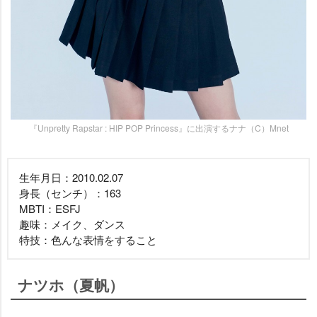
『Unpretty Rapstar : HIP POP Princess』に出演するナナ（C）Mnet
生年月日：2010.02.07
身長（センチ）：163
MBTI：ESFJ
趣味：メイク、ダンス
特技：色んな表情をすること
ナツホ（夏帆）