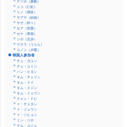
ナツホ（夏帆）
ニコ（仁虹）
リノ（璃音）
サアヤ（紗綾）
ササ（祥々）
セア（世愛）
セナ（青南）
シホ（志歩）
ウララ（うらら）
ユノン（夕暖）
韓国人参加者
チェ・ガユン
チェ・ユミン
ハン・ヒヨン
キム・チェリン
キム・ドイ
キム・スジン
キム・イェウン
クォン・ドヒ
イ・チェヨン
イ・ジュウン
イ・ソヒョン
ミン・ジホ
ナム・ユジュ