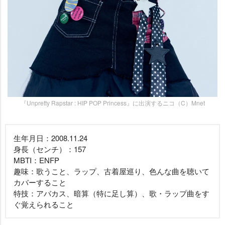
『Unpretty Rapstar : HIP POP Princess』に出演するニコ（C）Mnet
生年月日：2008.11.24
身長（センチ）：157
MBTI：ENFP
趣味：歌うこと、ラップ、古着屋巡り、色んな曲を聴いて
カバーすること
特技：アバカス、暗算（特に足し算）、歌・ラップ曲をす
ぐ覚えられること