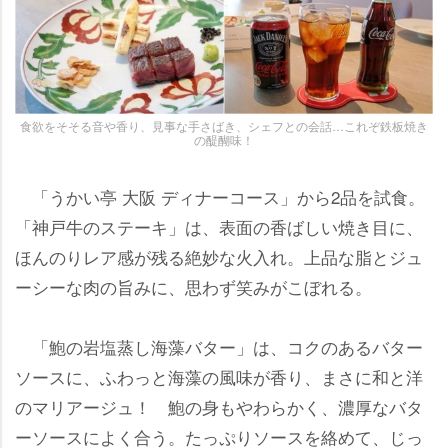
食欲をそそる音や香り、見事な手さばき、シェフとの会話…これぞ鉄板焼き
の醍醐味！
「うかい亭 大阪 ディナーコース」から2品を試食。
「神戸牛のステーキ」は、表面の香ばしい焼き目に、
ほんのりレア感が残る絶妙な火入れ。上品な脂とジュ
ーシーな肉の旨みに、思わず笑みがこぼれる。
「鮑の岩塩蒸し海藻バター」は、コクのあるバター
ソースに、ふわっと海藻の風味が香り、まさに和と洋
のマリアージュ！ 鮑の身もやわらかく、濃厚なバタ
ーソースによく合う。たっぷりソースを絡めて、じっ