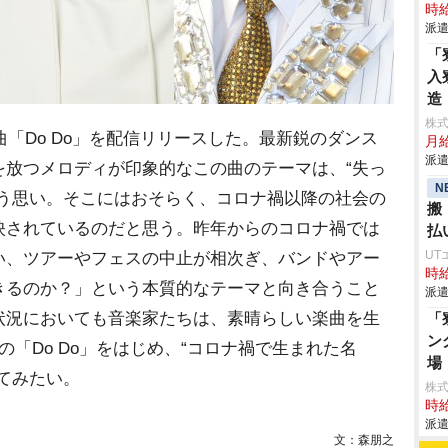
時給
派遣
「
入
造
株
新曲「Do Do」を配信リリースした。最新鋭のダンス
月給
派遣
を放つメロディが印象的なこの曲のテーマは、“失っ
N
いう思い。そこにはおそらく、コロナ禍以降の社会の
搬
映されているのだと思う。昨年からのコロナ禍では
払
UT
い、ツアーやフェスの中止が相次ぎ、バンドやアー
時給
きるのか？」という本質的なテーマと向き合うこと
派遣
状況においても音楽家たちは、素晴らしい楽曲を生
「
ン
yの「Do Do」をはじめ、“コロナ禍で生まれた名
場
てみたい。
株
時給
派遣
文：森朋之