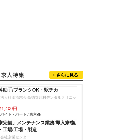
さらに見る
科助手/ブランクOK・駅チカ
療法人社団清志会 豪徳寺川村デンタルクリニッ
1,400円
バイト・パート / 東京都
寮完備」メンテナンス業務/即入寮/製
・工場/工場・製造
式会社京栄センター