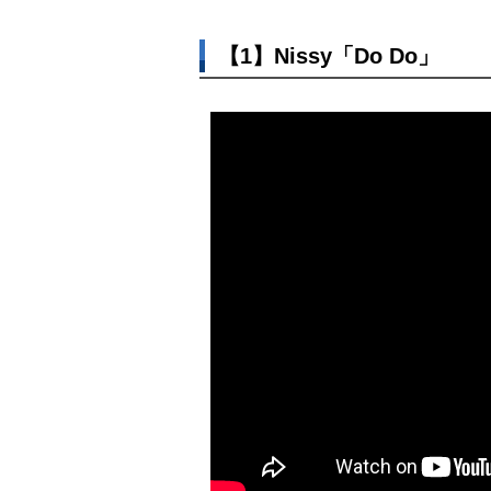
【1】Nissy「Do Do」