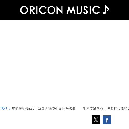
 TOP
星野源やNissy…コロナ禍で生まれた名曲 「生きて踊ろう」胸を打つ希望