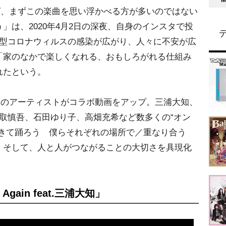
ば、まずこの楽曲を思い浮かべる方が多いのではない
」は、2020年4月2日の深夜、自身のインスタで投
新型コロナウィルスの感染が広がり、人々に不安が広
「家のなかで楽しくなれる、おもしろがれる仕組み
れたという。
くのアーティストがコラボ動画をアップ。三浦大知、
、香取慎吾、石田ゆり子、高畑充希など数多くの“オン
生きて踊ろう 僕らそれぞれの場所で／重なり合う
、そして、人と人がつながることの大切さを具現化
e Again feat.三浦大知」