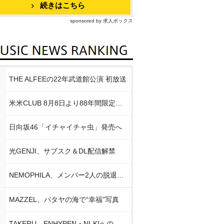
続きはこちら
sponsored by 求人ボックス
THE ALFEEの22年武道館公演 初放送
米米CLUB 8月8日より88年間限定企画
日向坂46「イチャイチャ虫」発売へ
光GENJI、サブスク＆DL配信解禁
NEMOPHILA、メンバー2人の脱退発表
MAZZEL、パタヤの海で“幸福”写真
TAKERU、ENHYPEN・NI-KIへの思い