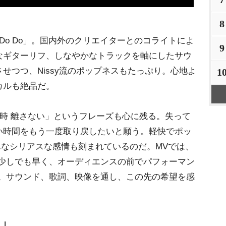
8
「Do Do」。国内外のクリエイターとのコライトによ
9
なギターリフ、しなやかなトラックを軸にしたサウ
せつつ、Nissy流のポップネスもたっぷり。心地よ
1
カルも絶品だ。
い時 離さない」というフレーズも心に残る。失って
い時間をもう一度取り戻したいと願う。軽快でポッ
そんなシリアスな感情も刻まれているのだ。MVでは、
“少しでも早く、オーディエンスの前でパフォーマン
現。サウンド、歌詞、映像を通し、この先の希望を感
う」