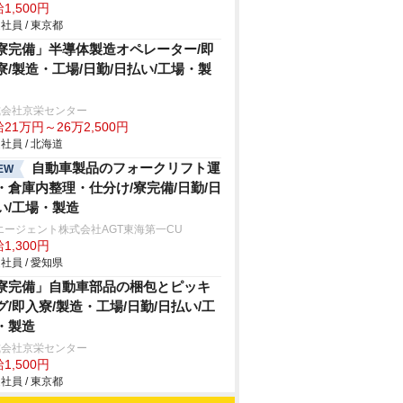
1,500円
社員 / 東京都
寮完備」半導体製造オペレーター/即
寮/製造・工場/日勤/日払い/工場・製
式会社京栄センター
21万円～26万2,500円
社員 / 北海道
自動車製品のフォークリフト運
EW
・倉庫内整理・仕分け/寮完備/日勤/日
い/工場・製造
エージェント株式会社AGT東海第一CU
1,300円
社員 / 愛知県
寮完備」自動車部品の梱包とピッキ
グ/即入寮/製造・工場/日勤/日払い/工
・製造
式会社京栄センター
1,500円
社員 / 東京都