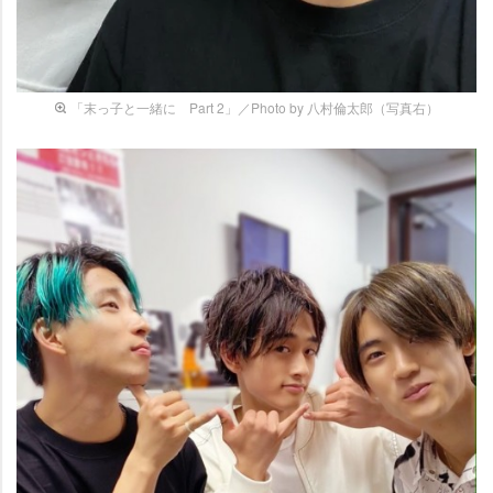
「末っ子と一緒に Part 2」／Photo by 八村倫太郎（写真右）