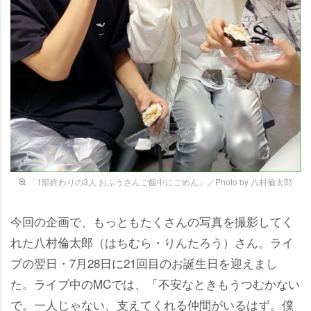
「1部終わりの3人 おふうさんご飯中にごめん」／Photo by 八村倫太郎
今回の企画で、もっともたくさんの写真を撮影してく
れた八村倫太郎（はちむら・りんたろう）さん。ライ
ブの翌日・7月28日に21回目のお誕生日を迎えまし
た。ライブ中のMCでは、「不安なときもうつむかない
で。一人じゃない、支えてくれる仲間がいるはず。僕