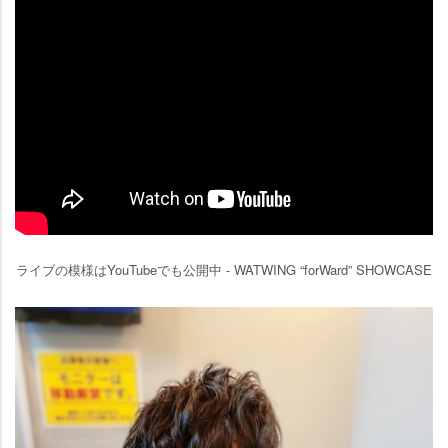
ライブの模様はYouTubeでも公開中 - WATWING “forWard” SHOWCASE