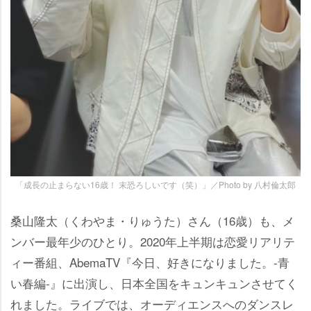
「成長の止まらない16歳！ 末恐ろしいです（笑）」／Photo by 八村倫太郎
桑山隆太（くわやま・りゅうた）さん（16歳）も、メ
ンバー最年少のひとり。2020年上半期は恋愛リアリテ
ィー番組、AbemaTV『今日、好きになりました。-青
い春編-』に出演し、日本全国をキュンキュンさせてく
れました。ライブでは、オーディエンスへのダンスレ