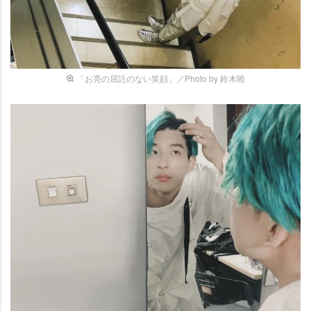
「お亮の屈託のない笑顔」／Photo by 鈴木曉