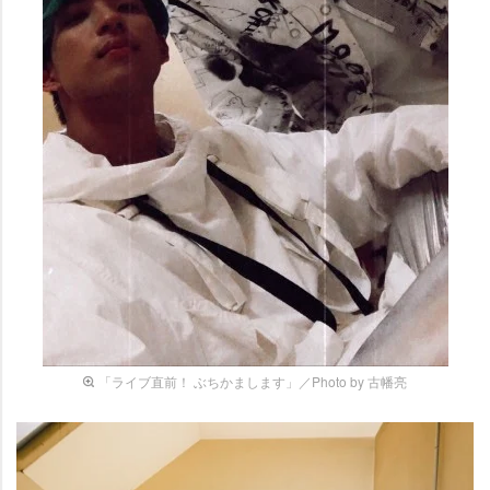
「ライブ直前！ ぶちかまします」／Photo by 古幡亮