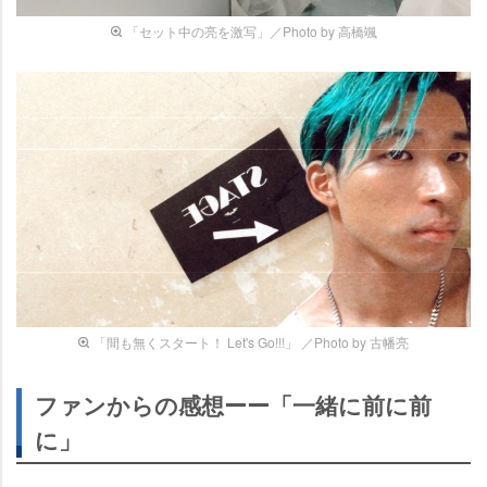
「セット中の亮を激写」／Photo by 高橋颯
「間も無くスタート！ Let's Go!!!」 ／Photo by 古幡亮
ファンからの感想ーー「一緒に前に前
に」