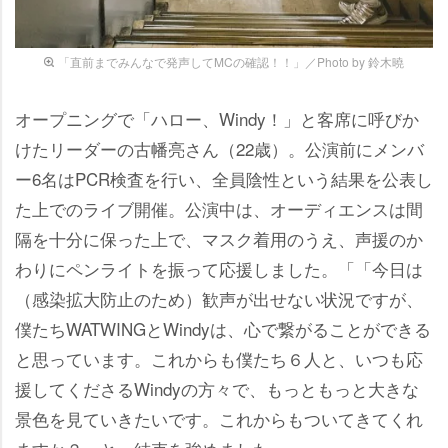
「直前までみんなで発声してMCの確認！！」／Photo by 鈴木曉
オープニングで「ハロー、Windy！」と客席に呼びか
けたリーダーの古幡亮さん（22歳）。公演前にメンバ
ー6名はPCR検査を行い、全員陰性という結果を公表し
た上でのライブ開催。公演中は、オーディエンスは間
隔を十分に保った上で、マスク着用のうえ、声援のか
わりにペンライトを振って応援しました。「「今日は
（感染拡大防止のため）歓声が出せない状況ですが、
僕たちWATWINGとWindyは、心で繋がることができる
と思っています。これからも僕たち６人と、いつも応
援してくださるWindyの方々で、もっともっと大きな
景色を見ていきたいです。これからもついてきてくれ