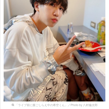
「ライブ前に腹ごしらえ中の希空くん」／Photo by 八村倫太郎