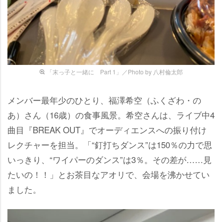
「末っ子と一緒に Part 1」／Photo by 八村倫太郎
メンバー最年少のひとり、福澤希空（ふくざわ・の
あ）さん（16歳）の食事風景。希空さんは、ライブ中4
曲目『BREAK OUT』でオーディエンスへの振り付け
レクチャーを担当。「“釘打ちダンス”は150％の力で思
いっきり、“ワイパーのダンス”は3％。その差が……見
たいの！！」とお茶目なアオリで、会場を沸かせてい
ました。