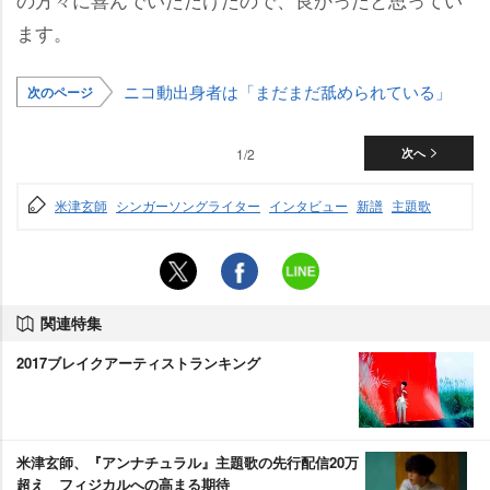
ます。
ニコ動出身者は「まだまだ舐められている」
次のページ
1/2
次へ
米津玄師
シンガーソングライター
インタビュー
新譜
主題歌
関連特集
2017ブレイクアーティストランキング
米津玄師、『アンナチュラル』主題歌の先行配信20万
超え フィジカルへの高まる期待