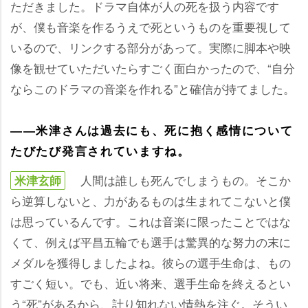
ただきました。ドラマ自体が人の死を扱う内容です
が、僕も音楽を作るうえで死というものを重要視して
いるので、リンクする部分があって。実際に脚本や映
像を観せていただいたらすごく面白かったので、“自分
ならこのドラマの音楽を作れる”と確信が持てました。
――米津さんは過去にも、死に抱く感情について
たびたび発言されていますね。
人間は誰しも死んでしまうもの。そこか
米津玄師
ら逆算しないと、力があるものは生まれてこないと僕
は思っているんです。これは音楽に限ったことではな
くて、例えば平昌五輪でも選手は驚異的な努力の末に
メダルを獲得しましたよね。彼らの選手生命は、もの
すごく短い。でも、近い将来、選手生命を終えるとい
う“死”があるから、計り知れない情熱を注ぐ。そうい