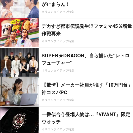
が止まらん！
オリコンタイアップ特集
デカすぎ都市伝説発生!?ファミマ45％増量
作戦再来
オリコンタイアップ特集
SUPER★DRAGON、自ら描いた”レトロ
フューチャー”
オリコンタイアップ特集
【驚愕】メーカー社員が推す「10万円台」
神コスパPC
オリコンタイアップ特集
一番似合う登場人物は…『VIVANT』限定
ウオッチ
オリコンタイアップ特集