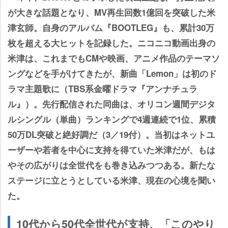
が大きな話題となり、MV再生回数1億回を突破した米
津玄師。自身のアルバム『BOOTLEG』も、累計30万
枚を超える大ヒットを記録した。ニコニコ動画出身の
米津は、これまでもCMや映画、アニメ作品のテーマソ
ングなどを手がけてきたが、新曲「Lemon」は初のド
ラマ主題歌に（TBS系金曜ドラマ『アンナチュラ
ル』）。先行配信された同曲は、オリコン週間デジタ
ルシングル（単曲）ランキングで4週連続で1位、累積
50万DL突破と絶好調だ（3／19付）。当初はネットユ
ーザーや若者を中心に支持を得ていた米津だが、もは
その広がりは全世代をも巻き込みつつある。新たな
ステージに立とうとしている米津、現在の心境を聞い
た。
10代から50代全世代が支持、「このやり