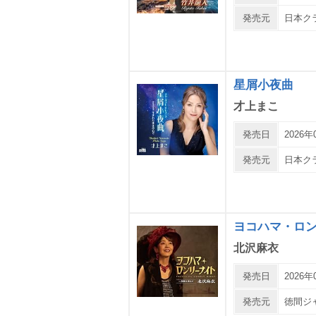
発売元
日本ク
星屑小夜曲
才上まこ
発売日
2026年
発売元
日本ク
ヨコハマ・ロ
北沢麻衣
発売日
2026年
発売元
徳間ジ