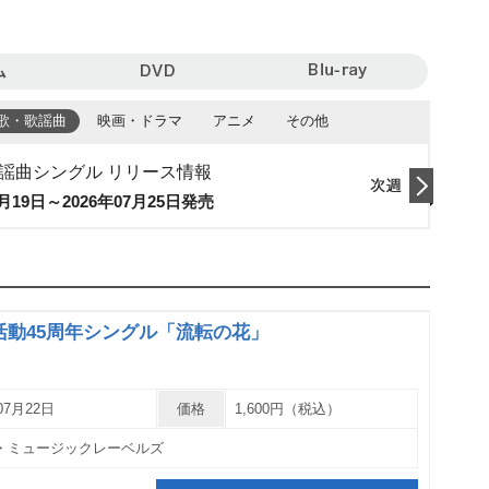
ム
DVD
Blu-ray
歌・歌謡曲
映画・ドラマ
アニメ
その他
謡曲シングル リリース情報
7月19日～2026年07月25日発売
次週
活動45周年シングル「流転の花」
07月22日
価格
1,600円（税込）
・ミュージックレーベルズ