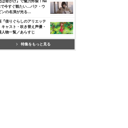
恋は命がけ』で魅力炸裂！Ne
flixで今すぐ観たい…パク・ウ
ビンの名演が光る…
画『借りぐらしのアリエッテ
』キャスト・吹き替え声優・
場人物一覧／あらすじ
特集をもっと見る