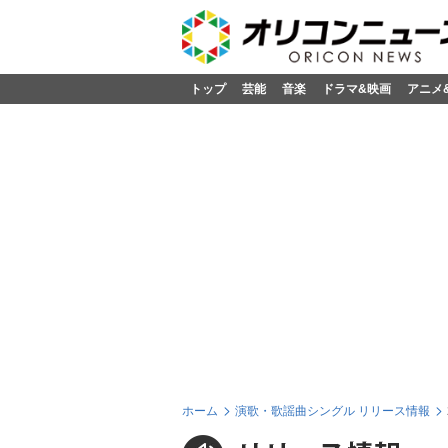
トップ
芸能
音楽
ドラマ&映画
アニメ
ホーム
演歌・歌謡曲シングル リリース情報