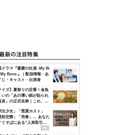
ドラマ『最愛の社員 -My Bi
, My Boss-』｜配信情報・あ
すじ・キャスト・出演者
クイズ】夏祭りの定番！金魚
くいの「あの薄い紙が貼られ
道具」の正式名称｜これ、…
家出少女」「悪質ホスト」
援助交際」「売春」… あなた
すぐそばにある“人身取引…