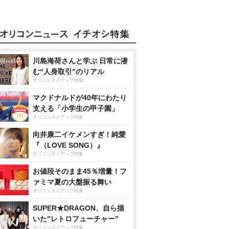
川島海荷さんと学ぶ 日常に潜
む“人身取引”のリアル
オリコンタイアップ特集
マクドナルドが40年にわたり
支える「小学生の甲子園」
オリコンタイアップ特集
向井康二イケメンすぎ！純愛
『（LOVE SONG）』
オリコンタイアップ特集
お値段そのまま45％増量！フ
ァミマ夏の大盤振る舞い
オリコンタイアップ特集
SUPER★DRAGON、自ら描
いた”レトロフューチャー”
オリコンタイアップ特集